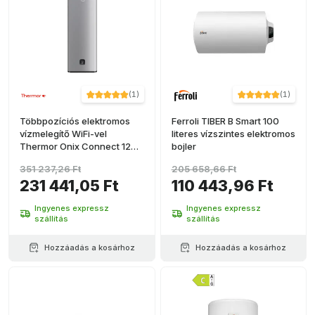
(
1
)
(
1
)
Többpozíciós elektromos
Ferroli TIBER B Smart 100
vízmelegítő WiFi-vel
literes vízszintes elektromos
Thermor Onix Connect 120
bojler
liter
351 237,26 Ft
205 658,66 Ft
231 441,05 Ft
110 443,96 Ft
Ingyenes expressz
Ingyenes expressz
szállítás
szállítás
Hozzáadás a kosárhoz
Hozzáadás a kosárhoz