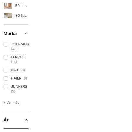
50 literes elektromos vízmelegítő
80 literes elektromos vízmelegítő
Márka
THERMOR
(
43
)
FERROLI
(
14
)
BAXI
(
9
)
HAIER
(
6
)
JUNKERS
(
5
)
+ Ver más
Ár