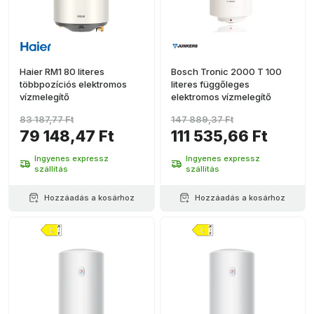
Haier RM1 80 literes
Bosch Tronic 2000 T 100
többpozíciós elektromos
literes függőleges
vízmelegítő
elektromos vízmelegítő
83 187,77 Ft
147 889,37 Ft
79 148,47 Ft
111 535,66 Ft
Ingyenes expressz
Ingyenes expressz
szállítás
szállítás
Hozzáadás a kosárhoz
Hozzáadás a kosárhoz