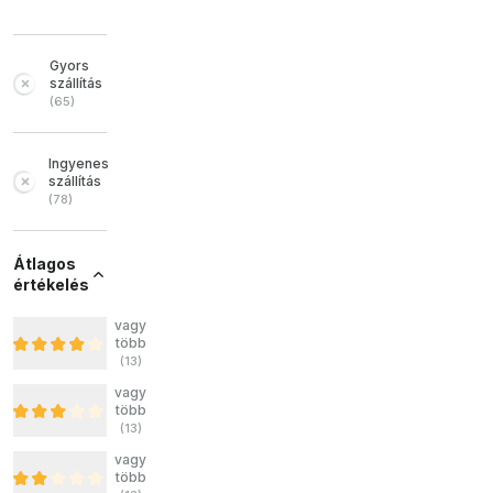
Gyors
szállítás
(
65
)
Ingyenes
szállítás
(
78
)
Átlagos
értékelés
vagy
több
(
13
)
vagy
több
(
13
)
vagy
több