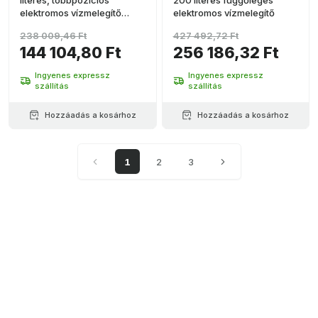
literes, többpozíciós
200 literes függőleges
elektromos vízmelegítő
elektromos vízmelegítő
WiFi-vel
238 009,46 Ft
427 492,72 Ft
144 104,80 Ft
256 186,32 Ft
Ingyenes expressz
Ingyenes expressz
szállítás
szállítás
Hozzáadás a kosárhoz
Hozzáadás a kosárhoz
1
2
3