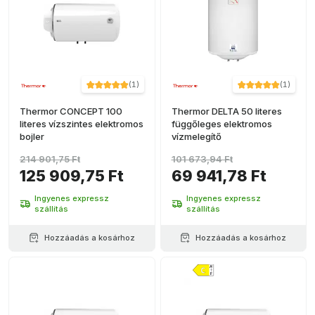
(
1
)
(
1
)
Thermor CONCEPT 100
Thermor DELTA 50 literes
literes vízszintes elektromos
függőleges elektromos
bojler
vízmelegítő
214 901,75 Ft
101 673,94 Ft
125 909,75 Ft
69 941,78 Ft
Ingyenes expressz
Ingyenes expressz
szállítás
szállítás
Hozzáadás a kosárhoz
Hozzáadás a kosárhoz