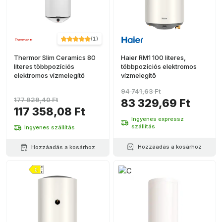
(
1
)
Thermor Slim Ceramics 80
Haier RM1 100 literes,
literes többpozíciós
többpozíciós elektromos
elektromos vízmelegítő
vízmelegítő
94 741,63 Ft
177 929,40 Ft
83 329,69 Ft
117 358,08 Ft
Ingyenes expressz
szállítás
Ingyenes szállítás
Hozzáadás a kosárhoz
Hozzáadás a kosárhoz