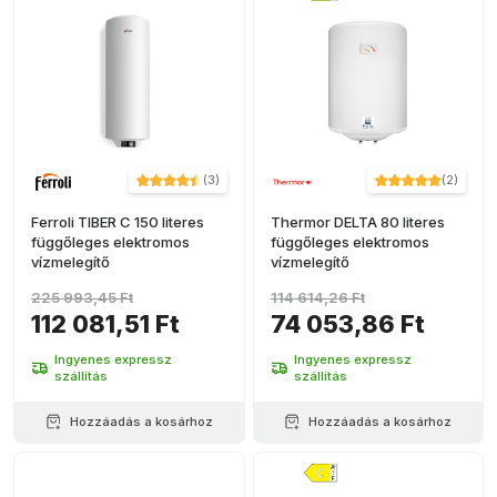
(
3
)
(
2
)
Ferroli TIBER C 150 literes
Thermor DELTA 80 literes
függőleges elektromos
függőleges elektromos
vízmelegítő
vízmelegítő
225 993,45 Ft
114 614,26 Ft
112 081,51 Ft
74 053,86 Ft
Ingyenes expressz
Ingyenes expressz
szállítás
szállítás
Hozzáadás a kosárhoz
Hozzáadás a kosárhoz