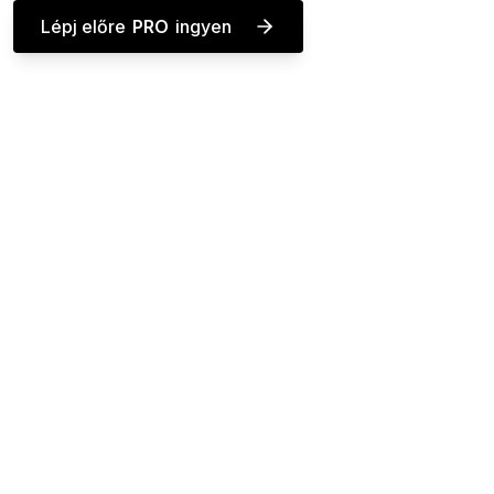
Lépj előre
PRO
ingyen