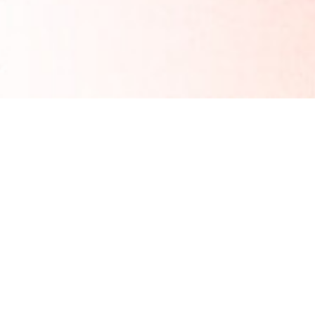
Bestsellerek
Garantált siker
Ebből a szezonból
Lényeges dolgok és még több