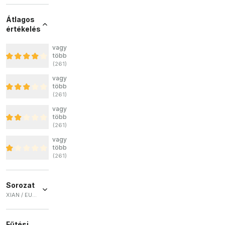
Átlagos
értékelés
vagy
több
(
261
)
vagy
több
(
261
)
vagy
több
(
261
)
vagy
több
(
261
)
Sorozat
XIAN / EURÓPA / DUBAL / TAL / FV 1800
XIAN
(
46
)
Fűtési