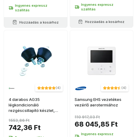
Ingyenes expressz
Ingyenes expressz
szállítás
szállítás
Hozzáadás a kosárhoz
Hozzáadás a kosárhoz
(
4
)
(
4
)
4 darabos AG35
Samsung EHS vezetékes
légkondicionáló
vezérlő aerotermiához
rezgéscsillapító készlet,
26x40mm
110 917,03 Ft
1553,86 Ft
68 045,85 Ft
742,36 Ft
Ingyenes expressz