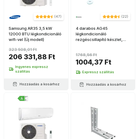
(
47
)
(
22
)
Samsung AR35 3,5 kW
4 darabos AG45
12000 BTU légkondicionáló
légkondicionáló
wifi-vel (Új modell)
rezgéscsillapító készlet,
35x45mm
323 508,01 Ft
1768,56 Ft
206 331,88 Ft
1004,37 Ft
Ingyenes expressz
szállítás
Expressz szállítás
Hozzáadás a kosárhoz
Hozzáadás a kosárhoz