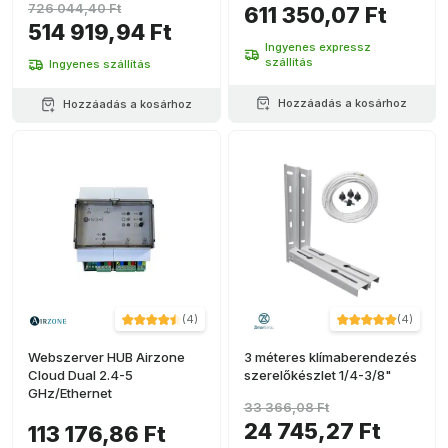
726 044,40 Ft
611 350,07 Ft
514 919,94 Ft
Ingyenes expressz
szállítás
Ingyenes szállítás
Hozzáadás a kosárhoz
Hozzáadás a kosárhoz
(
4
)
(
4
)
Webszerver HUB Airzone
3 méteres klímaberendezés
Cloud Dual 2.4-5
szerelőkészlet 1/4-3/8"
GHz/Ethernet
33 366,08 Ft
24 745,27 Ft
113 176,86 Ft