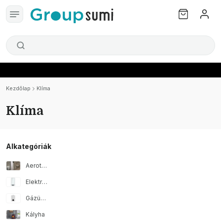
Kezdőlap
Klíma
Klíma
Alkategóriák
Aerotermia
Elektromos vízmelegítő
Gázüzemű vízmelegítő
Kályha