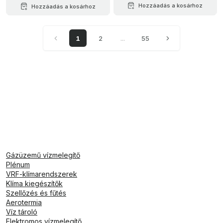
Hozzáadás a kosárhoz
Hozzáadás a kosárhoz
1
2
...
55
Gázüzemű vízmelegítő
Plénum
VRF-klímarendszerek
Klíma kiegészítők
Szellőzés és fűtés
Aerotermia
Víz tároló
Elektromos vízmelegítő