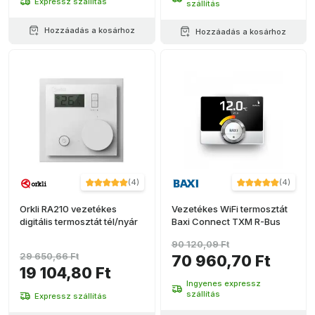
Expressz szállítás
szállítás
Hozzáadás a kosárhoz
Hozzáadás a kosárhoz
(
4
)
(
4
)
Orkli RA210 vezetékes
Vezetékes WiFi termosztát
digitális termosztát tél/nyár
Baxi Connect TXM R-Bus
90 120,09 Ft
29 650,66 Ft
70 960,70 Ft
19 104,80 Ft
Ingyenes expressz
szállítás
Expressz szállítás