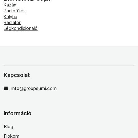
Kazán
Padlófűtés
Kályha
Radiátor
Légkondicionáló
Kapcsolat
info@groupsumi.com
Információ
Blog
Fiókom