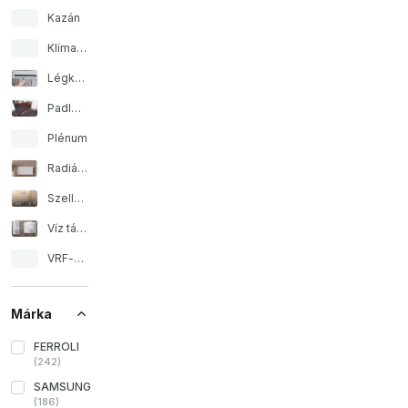
Kazán
Klíma kiegészítők
Légkondicionáló
Padlófűtés
Plénum
Radiátor
Szellőzés és fűtés
Víz tároló
VRF-klímarendszerek
Márka
FERROLI
(
242
)
SAMSUNG
(
186
)