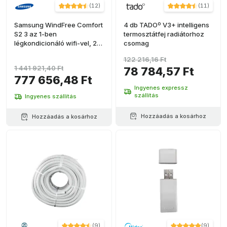
(
12
)
(
11
)
Samsung WindFree Comfort
4 db TADOº V3+ intelligens
S2 3 az 1-ben
termosztátfej radiátorhoz
légkondicionáló wifi-vel, 2,5
csomag
kW (2) + 3,5 kW
122 216,16 Ft
1 441 921,40 Ft
78 784,57 Ft
777 656,48 Ft
Ingyenes expressz
szállítás
Ingyenes szállítás
Hozzáadás a kosárhoz
Hozzáadás a kosárhoz
(
9
)
(
9
)