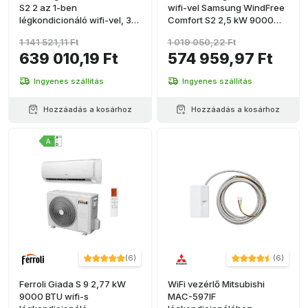
S2 2 az 1-ben
wifi-vel Samsung WindFree
légkondicionáló wifi-vel, 3,5
Comfort S2 2,5 kW 9000
kW 12000 BTU
BTU
1 141 521,11 Ft
1 019 050,22 Ft
639 010,19 Ft
574 959,97 Ft
Ingyenes szállítás
Ingyenes szállítás
Hozzáadás a kosárhoz
Hozzáadás a kosárhoz
(
6
)
(
6
)
Ferroli Giada S 9 2,77 kW
WiFi vezérlő Mitsubishi
9000 BTU wifi-s
MAC-597IF