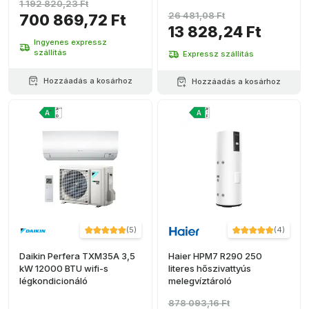
1 192 820,23 Ft
26 481,08 Ft
700 869,72 Ft
13 828,24 Ft
Ingyenes expressz
szállítás
Expressz szállítás
Hozzáadás a kosárhoz
Hozzáadás a kosárhoz
(
5
)
(
4
)
Daikin Perfera TXM35A 3,5
Haier HPM7 R290 250
kW 12000 BTU wifi-s
literes hőszivattyús
légkondicionáló
melegvíztároló
878 093,16 Ft