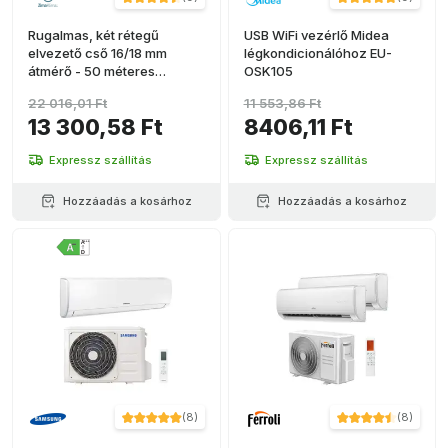
Rugalmas, két rétegű
USB WiFi vezérlő Midea
elvezető cső 16/18 mm
légkondicionálóhoz EU-
átmérő - 50 méteres
OSK105
tekercs
22 016,01 Ft
11 553,86 Ft
13 300,58 Ft
8406,11 Ft
Expressz szállítás
Expressz szállítás
Hozzáadás a kosárhoz
Hozzáadás a kosárhoz
(
8
)
(
8
)