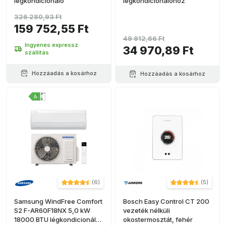
légkondicionáló
légkondicionálóhoz
326 280,93 Ft
159 752,55 Ft
49 912,66 Ft
Ingyenes expressz
34 970,89 Ft
szállítás
Hozzáadás a kosárhoz
Hozzáadás a kosárhoz
(
6
)
(
5
)
Samsung WindFree Comfort
Bosch Easy Control CT 200
S2 F-AR60F18NX 5,0 kW
vezeték nélküli
18000 BTU légkondicionáló
okostermosztát, fehér