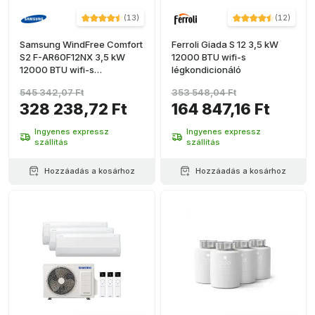
(
13
)
(
12
)
Samsung WindFree Comfort
Ferroli Giada S 12 3,5 kW
S2 F-AR60F12NX 3,5 kW
12000 BTU wifi-s
12000 BTU wifi-s
légkondicionáló
légkondicionáló
545 342,07 Ft
353 548,04 Ft
328 238,72 Ft
164 847,16 Ft
Ingyenes expressz
Ingyenes expressz
szállítás
szállítás
Hozzáadás a kosárhoz
Hozzáadás a kosárhoz