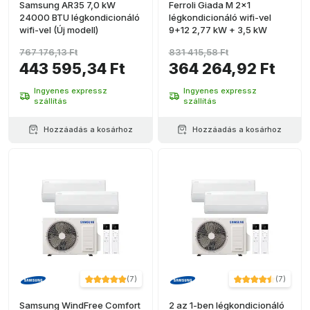
Samsung AR35 7,0 kW
Ferroli Giada M 2x1
24000 BTU légkondicionáló
légkondicionáló wifi-vel
wifi-vel (Új modell)
9+12 2,77 kW + 3,5 kW
767 176,13 Ft
831 415,58 Ft
443 595,34 Ft
364 264,92 Ft
Ingyenes expressz
Ingyenes expressz
szállítás
szállítás
Hozzáadás a kosárhoz
Hozzáadás a kosárhoz
(
7
)
(
7
)
Samsung WindFree Comfort
2 az 1-ben légkondicionáló