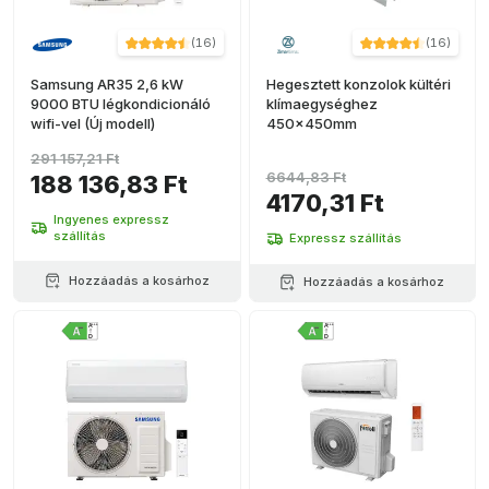
(
16
)
(
16
)
Samsung AR35 2,6 kW
Hegesztett konzolok kültéri
9000 BTU légkondicionáló
klímaegységhez
wifi-vel (Új modell)
450x450mm
291 157,21 Ft
6644,83 Ft
188 136,83 Ft
4170,31 Ft
Ingyenes expressz
szállítás
Expressz szállítás
Hozzáadás a kosárhoz
Hozzáadás a kosárhoz