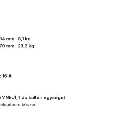
194 mm
·
8,1 kg
270 mm
·
23,2 kg
):
16 A
1AMNEU)
,
1 db kültéri egységet
 telepítésre készen.