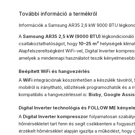
További információ a termékről
Információk a Samsung AR35 2,6 kW 9000 BTU légkondici
A
Samsung AR35 2,5 kW (9000 BTU)
légkondicionáló
csatlakoztathatóságot, hogy
10–25 m²
helyiségek klimat
Alapfelszereltségként WiFi-vel, Digital Inverter kompres
amelyek a mindennapi használatot teszik kényelmeseb
Beépített WiFi és hangvezérlés
A
WiFi
integrációnak köszönhetően a készülék távolról,
mobilról is irányítható, időzítések programozhatók és a 
kompatibilis a hangvezérléssel is:
Bixby
,
Google Assis
Digital Inverter technológia és FOLLOW ME kényel
A
Digital Inverter kompresszor
folyamatosan szabályoz
hőmérsékletet tart fenn és segít csökkenteni a fogyasz
érzékelt hőmérséklet alapján igazítja a működést, hogy o