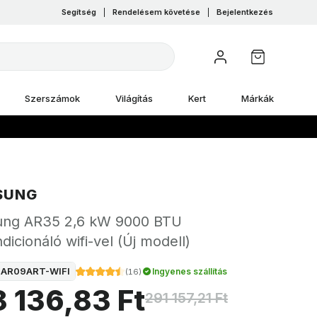
Segítség
|
Rendelésem követése
|
Bejelentkezés
Szerszámok
Világítás
Kert
Márkák
SUNG
ng AR35 2,6 kW 9000 BTU
dicionáló wifi-vel (Új modell)
-AR09ART-WIFI
Ingyenes szállítás
(
16
)
8 136,83 Ft
291 157,21 Ft