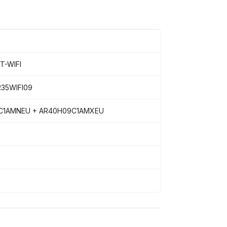
T-WIFI
35WIFI09
C1AMNEU + AR40H09C1AMXEU