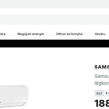
oba
Megújuló energia
Otthon és konyha
Vasáru
SAM
Samsu
légkon
F
REF
18