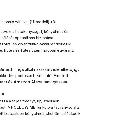
onáló wifi-vel (Új modell)-ről
 ötvözi a hatékonyságot, kényelmet és
izálását optimálisan biztosítsa.
szorral és olyan funkciókkal rendelkezik,
bé, hűtés és fűtés üzemmódban egyaránt.
SmartThings
alkalmazással vezérelhető, így
működés pontosan beállítható. Emellett
tant
és
Amazon Alexa
támogatással.
em
za a teljesítményt, így stabilabb
tást. A
FOLLOW ME
funkció a távirányító által
tt biztosítson kényelmet, ahol Ön tartózkodik.