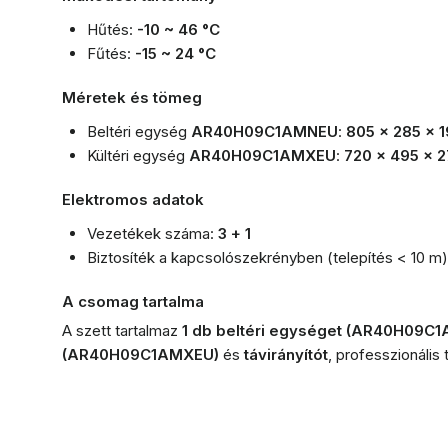
Hűtés:
-10 ~ 46 °C
Fűtés:
-15 ~ 24 °C
Méretek és tömeg
Beltéri egység
AR40H09C1AMNEU
:
805 x 285 x 
Kültéri egység
AR40H09C1AMXEU
:
720 x 495 x 
Elektromos adatok
Vezetékek száma:
3 + 1
Biztosíték a kapcsolószekrényben (telepítés < 10 m
A csomag tartalma
A szett tartalmaz
1 db beltéri egységet (AR40H09C
(AR40H09C1AMXEU)
és
távirányítót
, professzionális