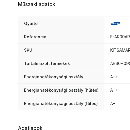
Műszaki adatok
Gyártó
Referencia
F-AR09AR
SKU
KITSAMAR
Tartalmazott termékek
AR40H09
Energiahatékonysági osztály
A++
Energiahatékonysági osztály (hűtés)
A++
Energiahatékonysági osztály (fűtés)
A+
Adatlapok