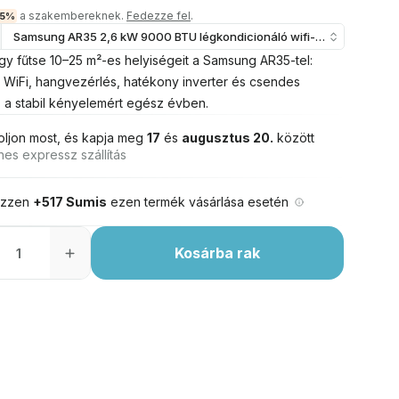
a szakembereknek.
Fedezze fel
.
15%
Samsung AR35 2,6 kW 9000 BTU légkondicionáló wifi-vel (Új modell)
gy fűtse 10–25 m²-es helyiségeit a Samsung AR35-tel:
t WiFi, hangvezérlés, hatékony inverter és csendes
a stabil kényelemért egész évben.
oljon most, és kapja meg
17
és
augusztus 20.
között
nes expressz szállítás
ezzen
+517 Sumis
ezen termék vásárlása esetén
Kosárba rak