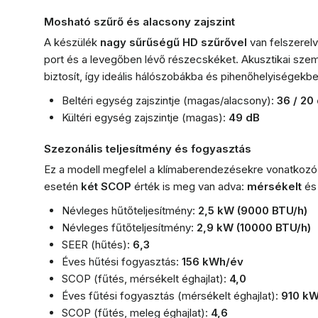
Mosható szűrő és alacsony zajszint
A készülék
nagy sűrűségű HD szűrővel
van felszerelv
port és a levegőben lévő részecskéket. Akusztikai sz
biztosít, így ideális hálószobákba és pihenőhelyiségekbe
Beltéri egység zajszintje (magas/alacsony):
36 / 20
Kültéri egység zajszintje (magas):
49 dB
Szezonális teljesítmény és fogyasztás
Ez a modell megfelel a klímaberendezésekre vonatkozó 
esetén
két SCOP
érték is meg van adva:
mérsékelt
é
Névleges hűtőteljesítmény:
2,5 kW (9000 BTU/h)
Névleges fűtőteljesítmény:
2,9 kW (10000 BTU/h)
SEER (hűtés):
6,3
Éves hűtési fogyasztás:
156 kWh/év
SCOP (fűtés, mérsékelt éghajlat):
4,0
Éves fűtési fogyasztás (mérsékelt éghajlat):
910 k
SCOP (fűtés, meleg éghajlat):
4,6