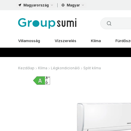
Magyarország
Magyar
Villamosság
Vízszerelés
Klíma
Fürdősz
Kezdőlap
Klíma
Légkondicionáló
Split klíma