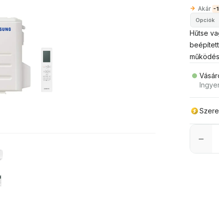
Akár
-
Opciók
Hűtse va
beépítet
működés 
Vásár
Ingye
Szer