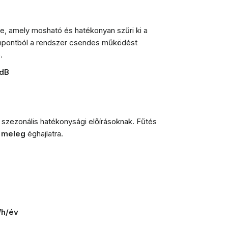
e, amely mosható és hatékonyan szűri ki a
empontból a rendszer csendes működést
.
 dB
szezonális hatékonysági előírásoknak. Fűtés
s
meleg
éghajlatra.
Wh/év