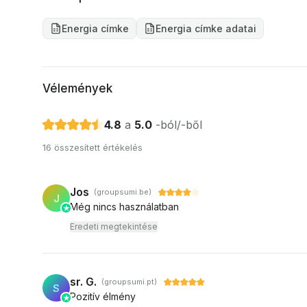
Energia címke
Energia címke adatai
Vélemények
4.8
a
5.0
-ból/-ből
16 összesített értékelés
Jos
(groupsumi.be)
J
Még nincs használatban
Eredeti megtekintése
sr. G.
(groupsumi.pt)
S
Pozitív élmény