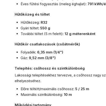
Éves fűtési fogyasztás (meleg éghajlat):
791 kWh/
Hűtőközeg és töltet
Hűtőközeg:
R32
Gyári töltet:
550 g
További töltet (5 m felett):
12 g méterenként
Hűtőkör csatlakozások (csőátmérők)
Folyadék:
6,35 mm (1/4")
Gáz:
9,52 mm (3/8")
Telepítés: csőhossz és szintkülönbség
Lakossági telepítésekhez tervezve, a csőhossz nagy sz
elhelyezéséhez.
Előre töltött/maximális csőhossz:
5 / 25 m
Maximális szintkülönbség:
10 m
Működési tartomány