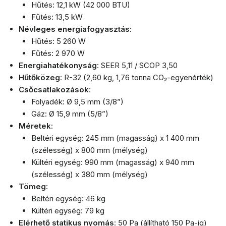
Hűtés: 12,1 kW (42 000 BTU)
Fűtés: 13,5 kW
Névleges energiafogyasztás
:
Hűtés: 5 260 W
Fűtés: 2 970 W
Energiahatékonyság
: SEER 5,11 / SCOP 3,50
Hűtőközeg
: R-32 (2,60 kg, 1,76 tonna CO₂-egyenérték)
Csőcsatlakozások
:
Folyadék: Ø 9,5 mm (3/8”)
Gáz: Ø 15,9 mm (5/8”)
Méretek
:
Beltéri egység: 245 mm (magasság) x 1 400 mm
(szélesség) x 800 mm (mélység)
Kültéri egység: 990 mm (magasság) x 940 mm
(szélesség) x 380 mm (mélység)
Tömeg
:
Beltéri egység: 46 kg
Kültéri egység: 79 kg
Elérhető statikus nyomás
: 50 Pa (állítható 150 Pa-ig)