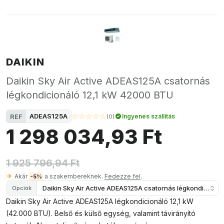
DAIKIN
Daikin Sky Air Active ADEAS125A csatornás
légkondicionáló 12,1 kW 42000 BTU
ADEAS125A
REF
Ingyenes szállítás
(
0
)
1 298 034,93 Ft
1 925 796,94 Ft
Akár
a szakembereknek.
Fedezze fel
.
-5%
Daikin Sky Air Active ADEAS125A csatornás légkondicioná
Opciók
Daikin Sky Air Active ADEAS125A légkondicionáló 12,1 kW
(42.000 BTU). Belső és külső egység, valamint távirányító