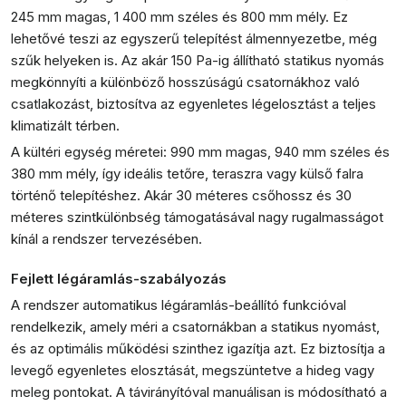
245 mm magas, 1 400 mm széles és 800 mm mély. Ez
lehetővé teszi az egyszerű telepítést álmennyezetbe, még
szűk helyeken is. Az akár 150 Pa-ig állítható statikus nyomás
megkönnyíti a különböző hosszúságú csatornákhoz való
csatlakozást, biztosítva az egyenletes légelosztást a teljes
klimatizált térben.
A kültéri egység méretei: 990 mm magas, 940 mm széles és
380 mm mély, így ideális tetőre, teraszra vagy külső falra
történő telepítéshez. Akár 30 méteres csőhossz és 30
méteres szintkülönbség támogatásával nagy rugalmasságot
kínál a rendszer tervezésében.
Fejlett légáramlás-szabályozás
A rendszer automatikus légáramlás-beállító funkcióval
rendelkezik, amely méri a csatornákban a statikus nyomást,
és az optimális működési szinthez igazítja azt. Ez biztosítja a
levegő egyenletes elosztását, megszüntetve a hideg vagy
meleg pontokat. A távirányítóval manuálisan is módosítható a