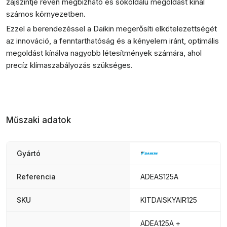
zajszintje révén megbízható és sokoldalú megoldást kínál
számos környezetben.
Ezzel a berendezéssel a Daikin megerősíti elkötelezettségét
az innováció, a fenntarthatóság és a kényelem iránt, optimális
megoldást kínálva nagyobb létesítmények számára, ahol
precíz klímaszabályozás szükséges.
Műszaki adatok
Gyártó
Referencia
ADEAS125A
SKU
KITDAISKYAIR125
ADEA125A +