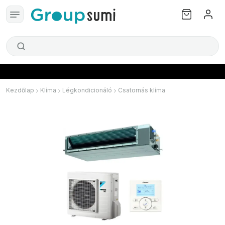
Kezdőlap
Klíma
Légkondicionáló
Csatornás klíma