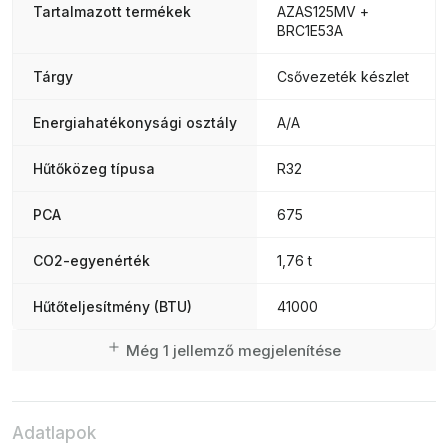
Tartalmazott termékek
AZAS125MV +
BRC1E53A
Tárgy
Csővezeték készlet
Energiahatékonysági osztály
A/A
Hűtőközeg típusa
R32
PCA
675
CO2-egyenérték
1,76 t
Hűtőteljesítmény (BTU)
41000
Még 1 jellemző megjelenítése
Adatlapok