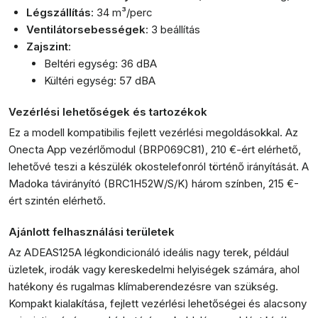
Légszállítás
: 34 m³/perc
Ventilátorsebességek
: 3 beállítás
Zajszint
:
Beltéri egység: 36 dBA
Kültéri egység: 57 dBA
Vezérlési lehetőségek és tartozékok
Ez a modell kompatibilis fejlett vezérlési megoldásokkal. Az
Onecta App vezérlőmodul (BRP069C81), 210 €-ért elérhető,
lehetővé teszi a készülék okostelefonról történő irányítását. A
Madoka távirányító (BRC1H52W/S/K) három színben, 215 €-
ért szintén elérhető.
Ajánlott felhasználási területek
Az ADEAS125A légkondicionáló ideális nagy terek, például
üzletek, irodák vagy kereskedelmi helyiségek számára, ahol
hatékony és rugalmas klímaberendezésre van szükség.
Kompakt kialakítása, fejlett vezérlési lehetőségei és alacsony