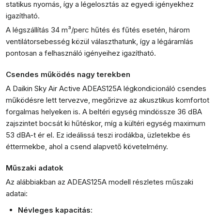
statikus nyomás, így a légelosztás az egyedi igényekhez
igazítható.
A légszállítás 34 m³/perc hűtés és fűtés esetén, három
ventilátorsebesség közül választhatunk, így a légáramlás
pontosan a felhasználó igényeihez igazítható.
Csendes működés nagy terekben
A Daikin Sky Air Active ADEAS125A légkondicionáló csendes
működésre lett tervezve, megőrizve az akusztikus komfortot
forgalmas helyeken is. A beltéri egység mindössze 36 dBA
zajszintet bocsát ki hűtéskor, míg a kültéri egység maximum
53 dBA-t ér el. Ez ideálissá teszi irodákba, üzletekbe és
éttermekbe, ahol a csend alapvető követelmény.
Műszaki adatok
Az alábbiakban az ADEAS125A modell részletes műszaki
adatai:
Névleges kapacitás
: