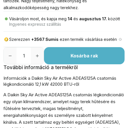
tartozék. Nagy teljesítmény, hatékonyság és
alkalmazkodóképesség nagy terekhez.
Vásároljon most, és kapja meg
14
és
augusztus 17.
között
Ingyenes expressz szállítás
Szerezzen
+3567 Sumis
ezen termék vásárlása esetén
Kosárba rak
További információ a termékről
Információk a Daikin Sky Air Active ADEAS125A csatornás
légkondicionáló 12,1 kW 42000 BTU-ről
A Daikin Sky Air Active ADEAS125A csatornás légkondicionáló
egy olyan klímarendszer, amelyet nagy terek hűtésére és
fűtésére terveztek, magas teljesítményt,
energiahatékonyságot és személyre szabott kényelmet
kínálva. A szett tartalmaz egy beltéri egységet (ADEA125A),