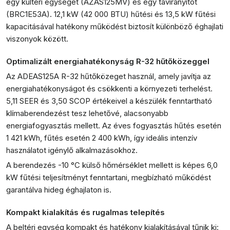
egy kültéri egységet (AZAS125MV) és egy távirányítót
(BRC1E53A). 12,1 kW (42 000 BTU) hűtési és 13,5 kW fűtési
kapacitásával hatékony működést biztosít különböző éghajlati
viszonyok között.
Optimalizált energiahatékonyság R-32 hűtőközeggel
Az ADEAS125A R-32 hűtőközeget használ, amely javítja az
energiahatékonyságot és csökkenti a környezeti terhelést.
5,11 SEER és 3,50 SCOP értékeivel a készülék fenntartható
klímaberendezést tesz lehetővé, alacsonyabb
energiafogyasztás mellett. Az éves fogyasztás hűtés esetén
1 421 kWh, fűtés esetén 2 400 kWh, így ideális intenzív
használatot igénylő alkalmazásokhoz.
A berendezés -10 °C külső hőmérséklet mellett is képes 6,0
kW fűtési teljesítményt fenntartani, megbízható működést
garantálva hideg éghajlaton is.
Kompakt kialakítás és rugalmas telepítés
A beltéri egység kompakt és hatékony kialakításával tűnik ki: