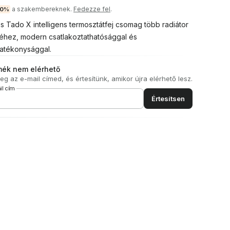
a szakembereknek.
Fedezze fel
.
10%
s Tado X intelligens termosztátfej csomag több radiátor
éhez, modern csatlakoztathatósággal és
atékonysággal.
mék nem elérhető
g az e-mail címed, és értesítünk, amikor újra elérhető lesz.
il cím
Értesítsen