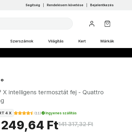
Segítség
|
Rendelésem követése
|
Bejelentkezés
Szerszámok
Világítás
Kert
Márkák
º
X intelligens termosztát fej - Quattro
ag
RT 4 X
Ingyenes szállítás
(
11
)
 249,64 Ft
141 317,32 Ft