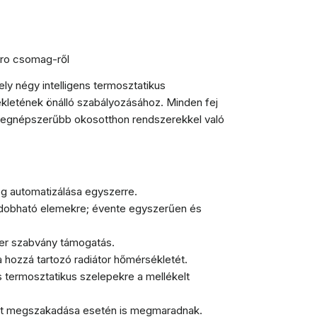
tro csomag-ről
y négy intelligens termosztatikus
sékletének önálló szabályozásához. Minden fej
a legnépszerűbb okosotthon rendszerekkel való
ég automatizálása egyszerre.
dobható elemekre; évente egyszerűen és
er szabvány támogatás.
 hozzá tartozó radiátor hőmérsékletét.
termosztatikus szelepekre a mellékelt
lat megszakadása esetén is megmaradnak.