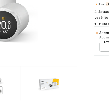
Akár
-
4 darabo
vezérlés
energiah
A ter
Add me
Ema