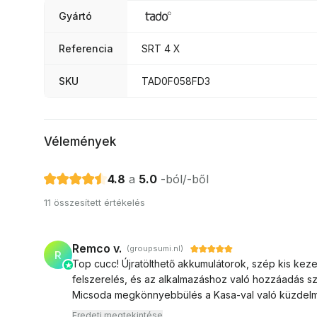
Gyártó
Referencia
SRT 4 X
SKU
TAD0F058FD3
Vélemények
4.8
a
5.0
-ból/-ből
11 összesített értékelés
Remco v.
(groupsumi.nl)
R
Top cucc! Újratölthető akkumulátorok, szép kis kez
felszerelés, és az alkalmazáshoz való hozzáadás 
Micsoda megkönnyebbülés a Kasa-val való küzdelm
Eredeti megtekintése