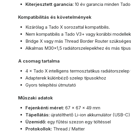
Kiterjesztett garancia:
10 év garancia minden Tado
Kompatibilitás és követelmények
Kizárólag a Tado X sorozattal kompatibilis.
Nem kompatibilis a Tado V3+ vagy korábbi modellek
Bridge X vagy más Thread Border Router szükséges 
Alkalmas M30×1,5 radiátorszelepekhez és más típus
A csomag tartalma
4 × Tado X intelligens termosztatikus radiátorszelep 
Adapterek különböző szelep típusokhoz
Gyors telepítési útmutató
Műszaki adatok
Fejenkénti méret:
67 × 67 × 49 mm
Tápellátás:
újratölthető Li-ion akkumulátor (USB-C)
Üzemidő:
egy fűtési szezon egy töltéssel
Protokollok:
Thread / Matter