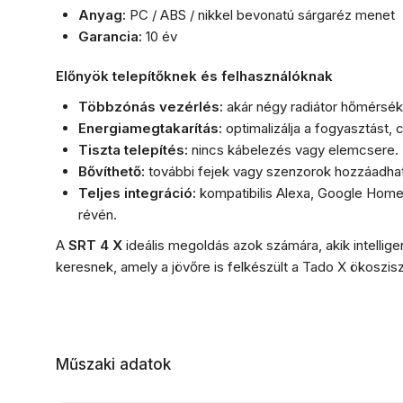
Anyag:
PC / ABS / nikkel bevonatú sárgaréz menet
Garancia:
10 év
Előnyök telepítőknek és felhasználóknak
Többzónás vezérlés:
akár négy radiátor hőmérsék
Energiamegtakarítás:
optimalizálja a fogyasztást, 
Tiszta telepítés:
nincs kábelezés vagy elemcsere.
Bővíthető:
további fejek vagy szenzorok hozzáadható
Teljes integráció:
kompatibilis Alexa, Google Hom
révén.
A
SRT 4 X
ideális megoldás azok számára, akik intellige
keresnek, amely a jövőre is felkészült a Tado X ökoszis
Műszaki adatok