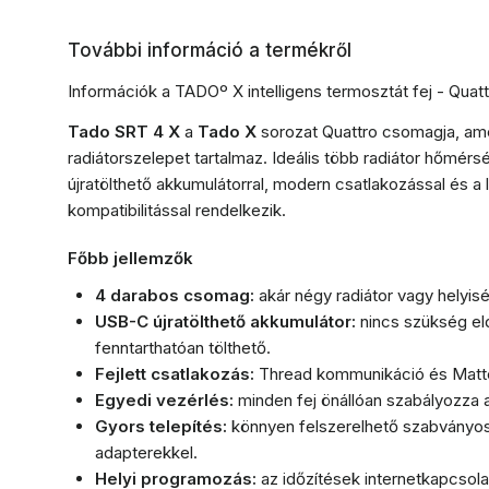
További információ a termékről
Információk a TADOº X intelligens termosztát fej - Quat
Tado SRT 4 X
a
Tado X
sorozat Quattro csomagja, amel
radiátorszelepet tartalmaz. Ideális több radiátor hőmér
újratölthető akkumulátorral, modern csatlakozással és 
kompatibilitással rendelkezik.
Főbb jellemzők
4 darabos csomag:
akár négy radiátor vagy helyis
USB-C újratölthető akkumulátor:
nincs szükség el
fenntarthatóan tölthető.
Fejlett csatlakozás:
Thread kommunikáció és Matt
Egyedi vezérlés:
minden fej önállóan szabályozza a
Gyors telepítés:
könnyen felszerelhető szabványos 
adapterekkel.
Helyi programozás:
az időzítések internetkapcso