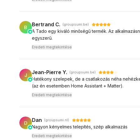
Bertrand C.
(groupsumi.be)
B
A Tado egy kiváló minőségű termék. Az alkalmazásn
egyszerű.
Eredeti megtekintése
Jean-Pierre Y.
(groupsumi.be)
J
Hatékony szelepek, de a csatlakozás néha nehézke
(az én esetemben Home Assistant + Matter).
Eredeti megtekintése
Dan
(groupsumi.nl)
D
Nagyon kényelmes telepítés, szép alkalmazás
Eredeti megtekintése