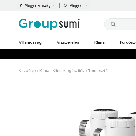
Magyarország
Magyar
Villamosság
Vízszerelés
Klíma
Fürdősz
Kezdőlap
Klíma
Klíma kiegészítők
Termosztát