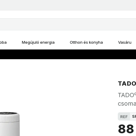
oba
Megújuló energia
Otthon és konyha
Vasáru
TADO
TADOº 
csom
S
REF
88