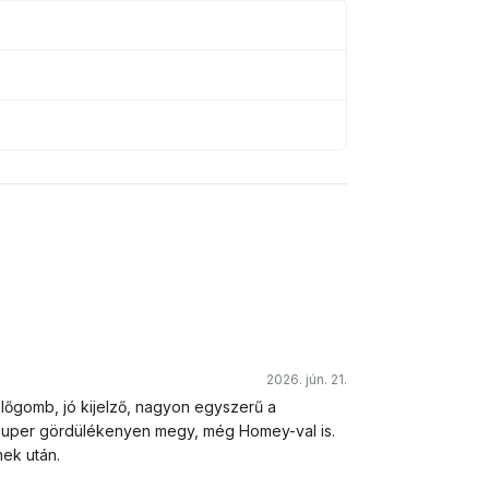
2026. jún. 21.
előgomb, jó kijelző, nagyon egyszerű a
szuper gördülékenyen megy, még Homey-val is.
ek után.