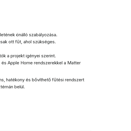
letének önálló szabályozása.
csak ott fűt, ahol szükséges.
k a projekt igényei szerint.
e és Apple Home rendszerekkel a Matter
ns, hatékony és bővíthető fűtési rendszert
ztémán belül.