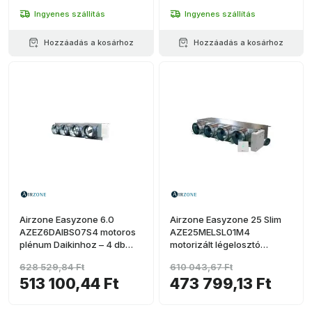
Ingyenes szállítás
Ingyenes szállítás
Hozzáadás a kosárhoz
Hozzáadás a kosárhoz
Airzone Easyzone 6.0
Airzone Easyzone 25 Slim
AZEZ6DAIBS07S4 motoros
AZE25MELSL01M4
plénum Daikinhoz – 4 db
motorizált légelosztó
Ø200 mm-es kimenet
Mitsubishi SEZ-M-hez – 4
628 529,84 Ft
610 043,67 Ft
(közepes kapacitás)
kimenet Ø150 mm (alacsony
513 100,44 Ft
473 799,13 Ft
profil)