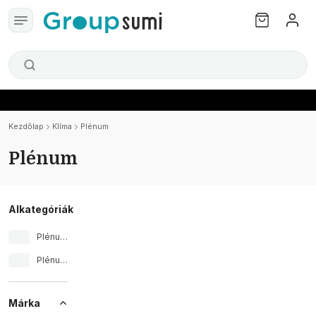
Kezdőlap
Klíma
Plénum
Plénum
Alkategóriák
Plénum de retorno
Plénum motorizado
Márka