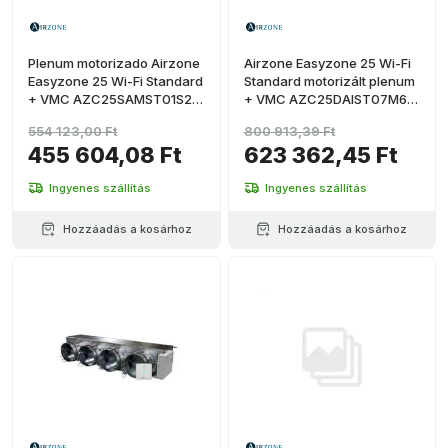
Plenum motorizado Airzone
Airzone Easyzone 25 Wi-Fi
Easyzone 25 Wi-Fi Standard
Standard motorizált plenum
+ VMC AZC25SAMST01S2
+ VMC AZC25DAIST07M6
Samsunghoz – 2 kimenet
Daikinhoz – 6 db Ø200 mm-
554 123,00 Ft
800 913,39 Ft
Ø200 mm (alacsony
es kimenet (közepes
455 604,08 Ft
623 362,45 Ft
kapacitás)
kapacitás)
Ingyenes szállítás
Ingyenes szállítás
Hozzáadás a kosárhoz
Hozzáadás a kosárhoz