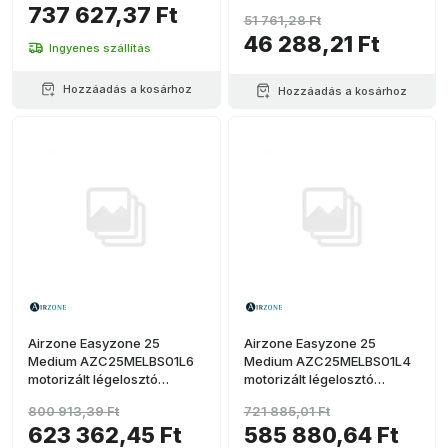
737 627,37 Ft
(nagy kapacitás)
51 761,28 Ft
46 288,21 Ft
Ingyenes szállítás
Hozzáadás a kosárhoz
Hozzáadás a kosárhoz
Airzone Easyzone 25
Airzone Easyzone 25
Medium AZC25MELBS01L6
Medium AZC25MELBS01L4
motorizált légelosztó
motorizált légelosztó
Mitsubishi PEAD-SM-hez – 6
Mitsubishi PEAD-SM-hez – 4
800 913,39 Ft
721 885,01 Ft
kimenet Ø200 mm (nagy
kimenet Ø200 mm (nagy
623 362,45 Ft
585 880,64 Ft
kapacitás)
kapacitás)