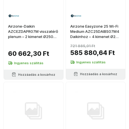
Airzone-Daikin
Airzone Easyzone 25 Wi-Fi
AZCEZDAPR07M visszatérő
Medium AZC25DAIBS07M4
plenum – 2 kimenet Ø250
Daikinhoz – 4 kimenet Ø200
mm
mm (közepes kapacitás)
721 885,01 Ft
585 880,64 Ft
60 662,30 Ft
Ingyenes szállítás
Ingyenes szállítás
Hozzáadás a kosárhoz
Hozzáadás a kosárhoz