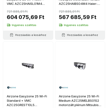
VMC AZC25HAISL01M4
AZC25HAIBS04M4 Haier-
Haierhez – 4 kimenet Ø150
hez – 4 kimenet Ø200 mm
721 885,01 Ft
721 885,01 Ft
mm (alacsony profil)
(közepes kapacitás)
604 075,69 Ft
567 685,59 Ft
Ingyenes szállítás
Ingyenes szállítás
Hozzáadás a kosárhoz
Hozzáadás a kosárhoz
Airzone Easyzone 25 Wi-Fi
Airzone Easyzone 25 Wi-Fi
Standard + VMC
Medium AZC25MELBS01S2
AZC25GREST10L5
motorizált plénum Mitsubishi