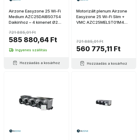
Airzone Easyzone 25 Wi-Fi
Motorizált plenum Airzone
Medium AZC25DAIBS07S4
Easyzone 25 Wi-Fi Slim +
Daikinhoz – 4 kimenet Ø200
VMC AZC25MELST01M4
mm (közepes kapacitás)
Mitsubishi Electrichez – 4
721 885,01 Ft
kimenet Ø150 mm (közepes
585 880,64 Ft
kapacitás)
721 885,01 Ft
560 775,11 Ft
Ingyenes szállítás
Hozzáadás a kosárhoz
Hozzáadás a kosárhoz