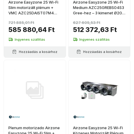
Airzone Easyzone 25 Wi-Fi
Airzone Easyzone 25 Wi-Fi
Slim motorizált plénum +
Medium AZC25GREBS04S3
VMC AZC25DAIST07M4
Gree-hez – 3 kimenet Ø200
Daikinhoz – 4 kimenet Ø150
mm (közepes kapacitás)
721 885,01 Ft
627 605,53 Ft
mm (közepes kapacitás)
585 880,64 Ft
512 372,63 Ft
Ingyenes szállítás
Ingyenes szállítás
Hozzáadás a kosárhoz
Hozzáadás a kosárhoz
Plenum motorizado Airzone
Airzone Easyzone 25 Wi-Fi
Easyzone 25 Wi-Fi Slim +
Közepes Motorizált Plénum