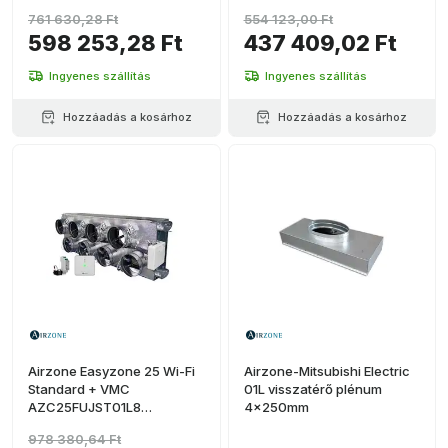
motorizált plénum Gree-hez
Electric alacsony profilhoz –
761 630,28 Ft
554 123,00 Ft
– 5 kimenet Ø200 mm (nagy
2 kimenet Ø200 mm
598 253,28 Ft
437 409,02 Ft
kapacitás)
(közepes kapacitás)
Ingyenes szállítás
Ingyenes szállítás
Hozzáadás a kosárhoz
Hozzáadás a kosárhoz
Airzone Easyzone 25 Wi-Fi
Airzone-Mitsubishi Electric
Standard + VMC
01L visszatérő plénum
AZC25FUJST01L8
4x250mm
motorizált plénum Fujitsu-
978 380,64 Ft
hoz – 8 kimenet Ø200 mm