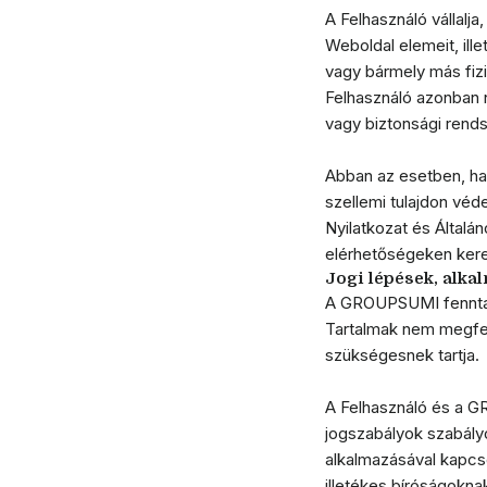
A Felhasználó vállalja
Weboldal elemeit, ill
vagy bármely más fizi
Felhasználó azonban 
vagy biztonsági rends
Abban az esetben, ha 
szellemi tulajdon véd
Nyilatkozat és Álta
elérhetőségeken kere
Jogi lépések, alka
A GROUPSUMI fenntart
Tartalmak nem megfele
szükségesnek tartja.
A Felhasználó és a G
jogszabályok szabály
alkalmazásával kapcso
illetékes bíróságokn