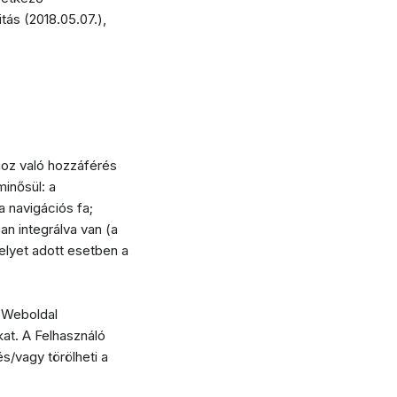
tás (2018.05.07.),
lhoz való hozzáférés
inősül: a
 navigációs fa;
n integrálva van (a
elyet adott esetben a
a Weboldal
at. A Felhasználó
s/vagy törölheti a