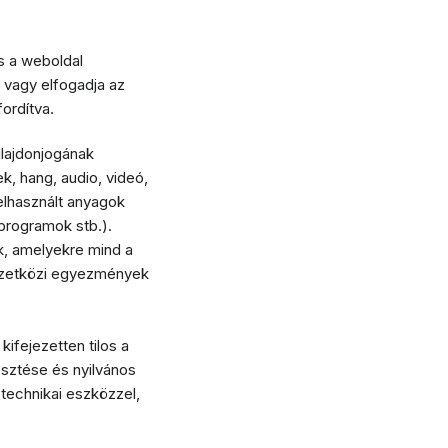
s a weboldal
 vagy elfogadja az
ordítva.
lajdonjogának
k, hang, audio, videó,
elhasznált anyagok
programok stb.).
k, amelyekre mind a
emzetközi egyezmények
ifejezetten tilos a
sztése és nyilvános
 technikai eszközzel,