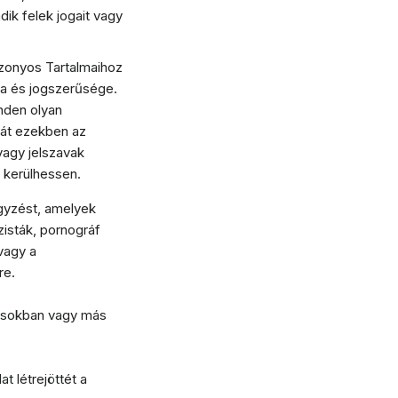
ik felek jogait vagy
izonyos Tartalmaihoz
ga és jogszerűsége.
nden olyan
sát ezekben az
vagy jelszavak
 kerülhessen.
gyzést, amelyek
zisták, pornográf
vagy a
re.
lásokban vagy más
 létrejöttét a