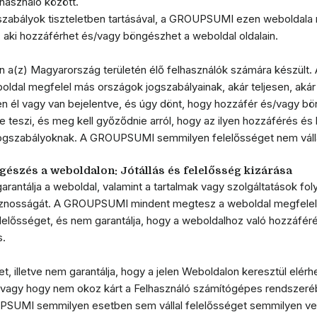
asználó között.
gszabályok tiszteletben tartásával, a GROUPSUMI ezen weboldala 
l, aki hozzáférhet és/vagy böngészhet a weboldal oldalain.
n a(z) Magyarország területén élő felhasználók számára készü
boldal megfelel más országok jogszabályainak, akár teljesen, akár
n él vagy van bejelentve, és úgy dönt, hogy hozzáfér és/vagy bö
re teszi, és meg kell győződnie arról, hogy az ilyen hozzáférés 
 jogszabályoknak. A GROUPSUMI semmilyen felelősséget nem váll
észés a weboldalon: Jótállás és felelősség kizárása
ntálja a weboldal, valamint a tartalmak vagy szolgáltatások fol
sznosságát. A GROUPSUMI mindent megtesz a weboldal megfele
lelősséget, és nem garantálja, hogy a weboldalhoz való hozzáféré
s.
t, illetve nem garantálja, hogy a jelen Weboldalon keresztül elérh
 vagy hogy nem okoz kárt a Felhasználó számítógépes rendszeré
SUMI semmilyen esetben sem vállal felelősséget semmilyen ves