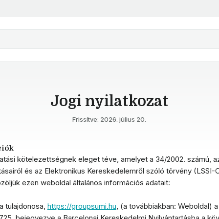
Jogi nyilatkozat
Frissítve: 2026. július 20.
ciók
atási kötelezettségnek eleget téve, amelyet a 34/2002. számú, a
ásairól és az Elektronikus Kereskedelemről szóló törvény (LSSI-CE)
özöljük ezen weboldal általános információs adatait:
a tulajdonosa,
https://groupsumi.hu
,
(a továbbiakban: Weboldal) 
5, bejegyezve a Barcelonai Kereskedelmi Nyilvántartásba a kö