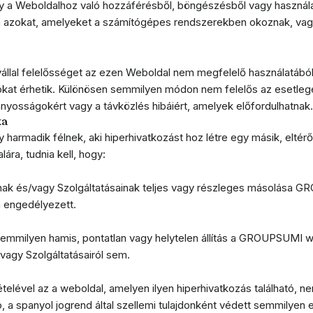
ly a Weboldalhoz való hozzáférésből, böngészésből vagy használa
 azokat, amelyeket a számítógépes rendszerekben okoznak, vag
al felelősséget az ezen Weboldal nem megfelelő használatából
ókat érhetik. Különösen semmilyen módon nem felelős az esetlege
nyosságokért vagy a távközlés hibáiért, amelyek előfordulhatnak.
ka
 harmadik félnek, aki hiperhivatkozást hoz létre egy másik, eltérő
a, tudnia kell, hogy:
nak és/vagy Szolgáltatásainak teljes vagy részleges másolása G
 engedélyezett.
mmilyen hamis, pontatlan vagy helytelen állítás a GROUPSUMI web
/vagy Szolgáltatásairól sem.
telével az a weboldal, amelyen ilyen hiperhivatkozás található, ne
 a spanyol jogrend által szellemi tulajdonként védett semmilyen e