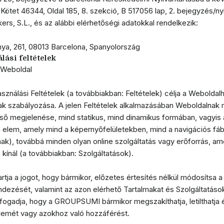
tet 46344, Oldal 185, 8. szekció, B 517056 lap, 2. bejegyzés/nyi
ers, S.L., és az alábbi elérhetőségi adatokkal rendelkezik:
nya, 261, 08013 Barcelona, Spanyolország
lási feltételek
A Weboldal
használási Feltételek (a továbbiakban: Feltételek) célja a Webolda
k szabályozása. A jelen Feltételek alkalmazásában Weboldalnak m
ső megjelenése, mind statikus, mind dinamikus formában, vagyis a
 elem, amely mind a képernyőfelületekben, mind a navigációs fába
ak), továbbá minden olyan online szolgáltatás vagy erőforrás, am
kínál (a továbbiakban: Szolgáltatások).
ja a jogot, hogy bármikor, előzetes értesítés nélkül módosítsa 
dezését, valamint az azon elérhető Tartalmakat és Szolgáltatások
fogadja, hogy a GROUPSUMI bármikor megszakíthatja, letilthatja é
lemét vagy azokhoz való hozzáférést.