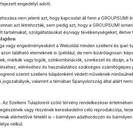
ejezett engedélyt adott.
rehozása nem jelenti azt, hogy kapcsolat áll fenn a GROUPSUMI é
ahonnan azt létrehozták, sem pedig azt, hogy a GROUPSUMI ismeri
t tartalmakat, szolgáltatásokat és/vagy tevékenységeket, illetve f
ulajdon
vagy engedményesként a Weboldal minden szellemi és ipari tu
z azon található elemeknek is (például, de nem kizárólagosan: képe
k, márkák vagy logók, színkombinációk, szerkezet és dizájn, a f
déséhez, eléréséhez és használatához szükséges számítógépes 
jogrend szerint szellemi tulajdonként védett műveknek minősülne
s jogszabályok, valamint a témában Spanyolország által aláírt n
. Az Szellemi Tulajdonról szóló törvény rendelkezései értelmében k
 egészének vagy részének kereskedelmi célú reprodukciója, terje
nnak elérhetővé tételét is – bármilyen adathordozón és bármilyen
ye nélkül.