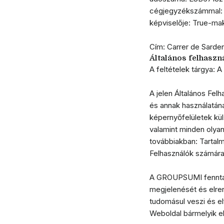
cégjegyzékszámmal: Kö
képviselője: True-mak
Cím: Carrer de Sarde
Általános felhaszná
A feltételek tárgya: 
A jelen Általános Fel
és annak használatána
képernyőfelületek kül
valamint minden olyan
továbbiakban: Tartalm
Felhasználók számára 
A GROUPSUMI fenntart
megjelenését és elren
tudomásul veszi és el
Weboldal bármelyik e