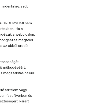
mindenkihez szól,
lt. A GROUPSUMI nem
 részben. Ha a
ngészik a weboldalon,
és böngészés megfelel
al az ebből eredő
ytonosságát,
lő működéséért,
s megszakítás nélküli
ető tartalom vagy
ben (szoftverben és
zteségért, kárért