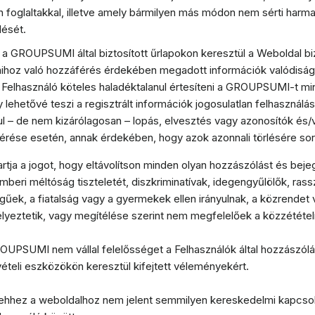
foglaltakkal, illetve amely bármilyen más módon nem sérti harmad
ését.
l a GROUPSUMI által biztosított űrlapokon keresztül a Weboldal b
aihoz való hozzáférés érdekében megadott információk valódisá
Felhasználó köteles haladéktalanul értesíteni a GROUPSUMI-t mi
lehetővé teszi a regisztrált információk jogosulatlan felhasználá
ul – de nem kizárólagosan – lopás, elvesztés vagy azonosítók és/
férése esetén, annak érdekében, hogy azok azonnali törlésére sor
ja a jogot, hogy eltávolítson minden olyan hozzászólást és beje
emberi méltóság tiszteletét, diszkriminatívak, idegengyűlölők, rass
egűek, a fiatalság vagy a gyermekek ellen irányulnak, a közrendet 
lyeztetik, vagy megítélése szerint nem megfelelőek a közzététel
UPSUMI nem vállal felelősséget a Felhasználók által hozzászó
zvételi eszközökön keresztül kifejtett véleményekért.
ehhez a weboldalhoz nem jelent semmilyen kereskedelmi kapcsolat