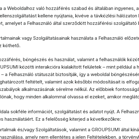
 a Weboldalhoz való hozzáférés szabad és általában ingyenes, an
llenszolgáltatást kellene nyújtania, kivéve a távközlési hálózaton 
, amelyet a Felhasználó által szerződött hozzáférési szolgáltató b
almainak vagy Szolgáltatásainak használata a Felhasználó előzet
z köthető.
zzáférés, böngészés és használat, valamint a felhasználók közötti
PSUMI közötti interakcióra kialakított felületek – mint például a
 – a Felhasználó státuszát biztosítják, így a weboldal böngészé
határozott feltételt, valamint azok későbbi módosításait is elfog
zabályok alkalmazásának sérelme nélkül. Az előbbiek fontosságár
álónak, hogy minden alkalommal olvassa el ezeket, amikor megláto
 sokféle információt, szolgáltatást és adatot nyújt. A Felhaszn
es használatáért. Ez a felelősség kiterjed a következőkre:
rtalmak és/vagy Szolgáltatások, valamint a GROUPSUMI által kíná
használása, amely nem ellentétes a jelen Feltételekben, a törvén