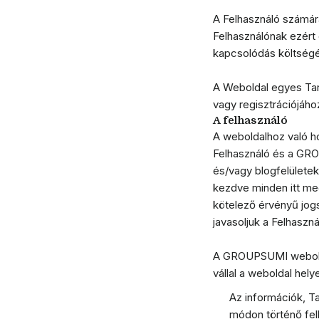
A Felhasználó számára
Felhasználónak ezért e
kapcsolódás költségét
A Weboldal egyes Tart
vagy regisztrációjáho
A felhasználó
A weboldalhoz való ho
Felhasználó és a GROU
és/vagy blogfelületek
kezdve minden itt meg
kötelező érvényű jogs
javasoljuk a Felhaszn
A GROUPSUMI weboldala
vállal a weboldal hely
Az információk, Ta
módon történő fel