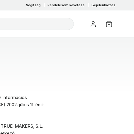
Segítség
|
Rendelésem követése
|
Bejelentkezés
z Információs
 2002. július 11-én ír
a TRUE-MAKERS, S.L.,
vetkező