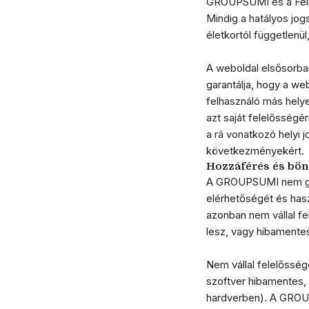
GROUPSUMI és a Felh
Mindig a hatályos jo
életkortól függetlenü
A weboldal elsősorba
garantálja, hogy a we
felhasználó más helye
azt saját felelősségé
a rá vonatkozó helyi
következményekért.
Hozzáférés és böng
A GROUPSUMI nem gara
elérhetőségét és ha
azonban nem vállal fe
lesz, vagy hibamente
Nem vállal felelőssége
szoftver hibamentes,
hardverben). A GROUP