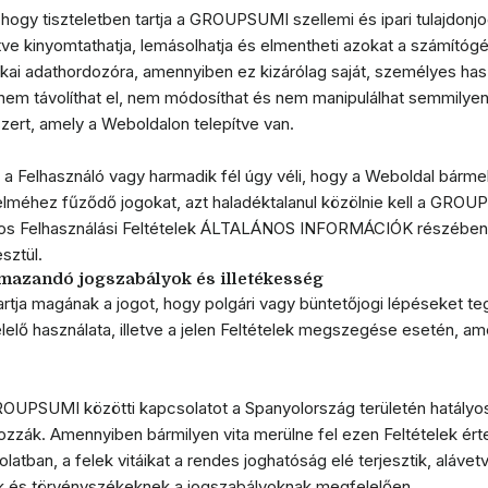
, hogy tiszteletben tartja a GROUPSUMI szellemi és ipari tulajdonjo
etve kinyomtathatja, lemásolhatja és elmentheti azokat a számít
kai adathordozóra, amennyiben ez kizárólag saját, személyes hasz
nem távolíthat el, nem módosíthat és nem manipulálhat semmilye
zert, amely a Weboldalon telepítve van.
a Felhasználó vagy harmadik fél úgy véli, hogy a Weboldal bármel
elméhez fűződő jogokat, azt haladéktalanul közölnie kell a GROUP
lános Felhasználási Feltételek ÁLTALÁNOS INFORMÁCIÓK részébe
sztül.
lmazandó jogszabályok és illetékesség
ja magának a jogot, hogy polgári vagy büntetőjogi lépéseket te
lő használata, illetve a jelen Feltételek megszegése esetén, am
ROUPSUMI közötti kapcsolatot a Spanyolország területén hatályo
ozzák. Amennyiben bármilyen vita merülne fel ezen Feltételek ér
latban, a felek vitáikat a rendes joghatóság elé terjesztik, aláve
ak és törvényszékeknek a jogszabályoknak megfelelően.