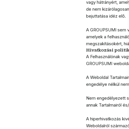
vagy hátrányért, ame
de nem kizárólagosan
bejuttatása idéz elő.
A GROUPSUMI sem váll
amelyek a felhasznál
megszakításokért, hiá
Hivatkozási politi
A Felhasználónak vagy
GROUPSUMI weboldalár
A Weboldal Tartalmai
engedélye nélkül nem
Nem engedélyezett se
annak Tartalmairól és
A hiperhivatkozás kivé
Weboldalról származó,