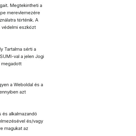
gait. Megtekintheti a
ógépe merevlemezére
nálatra történik. A
n védelmi eszközt
y Tartalma sérti a
SUMI-val a jelen Jogi
n megadott
gyen a Weboldal és a
ennyiben azt
s és alkalmazandó
telmezésével és/vagy
tve magukat az