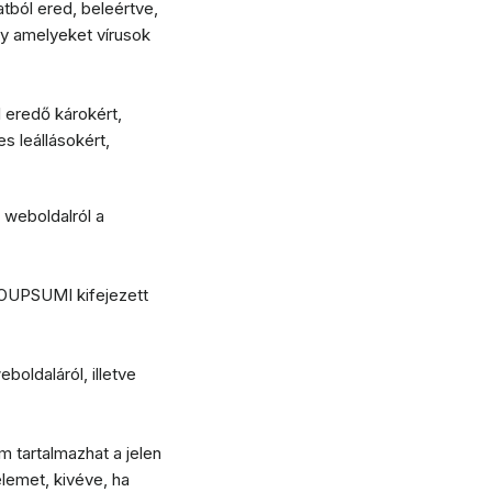
tból ered, beleértve,
y amelyeket vírusok
 eredő károkért,
s leállásokért,
 weboldalról a
ROUPSUMI kifejezett
oldaláról, illetve
m tartalmazhat a jelen
lemet, kivéve, ha