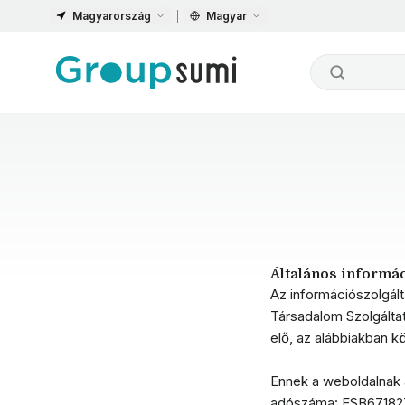
Magyarország
Magyar
Általános informá
Az információszolgált
Társadalom Szolgáltat
elő, az alábbiakban k
Ennek a weboldalnak 
adószáma: ESB6718272