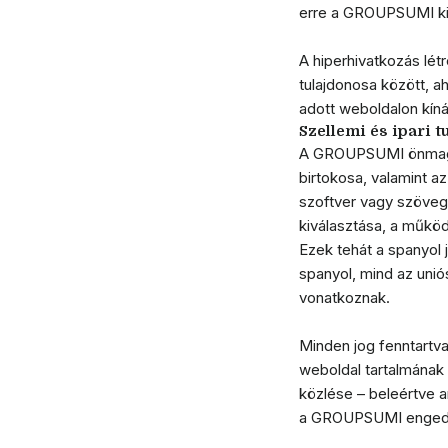
erre a GROUPSUMI kif
A hiperhivatkozás lét
tulajdonosa között, 
adott weboldalon kínál
Szellemi és ipari t
A GROUPSUMI önmaga 
birtokosa, valamint a
szoftver vagy szövege
kiválasztása, a műkö
Ezek tehát a spanyol 
spanyol, mind az unió
vonatkoznak.
Minden jog fenntartva
weboldal tartalmának
közlése – beleértve a
a GROUPSUMI engedél