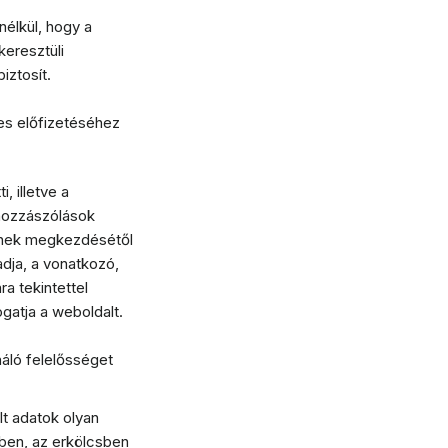
élkül, hogy a
keresztüli
iztosít.
es előfizetéséhez
, illetve a
 hozzászólások
sének megkezdésétől
adja, a vonatkozó,
a tekintettel
gatja a weboldalt.
áló felelősséget
lt adatok olyan
yben, az erkölcsben