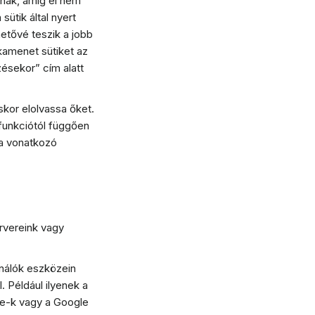
dnak, amíg el nem
ütik által nyert
etővé teszik a jobb
kamenet sütiket az
ésekor” cím alatt
kor elolvassa őket.
 funkciótól függően
ra vonatkozó
rvereink vagy
ználók eszközein
 Például ilyenek a
ie-k vagy a Google