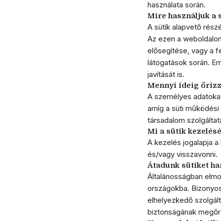
használata során.
Mire használjuk a 
A sütik alapvető rés
Az ezen a weboldalon 
elősegítése, vagy a f
látogatások során. Em
javítását is.
Mennyi ideig őrizz
A személyes adatokat
amíg a süti működési i
társadalom szolgáltat
Mi a sütik kezelés
A kezelés jogalapja a
és/vagy visszavonni.
Átadunk sütiket h
Általánosságban elmon
országokba. Bizonyos 
elhelyezkedő szolgált
biztonságának megőrzé