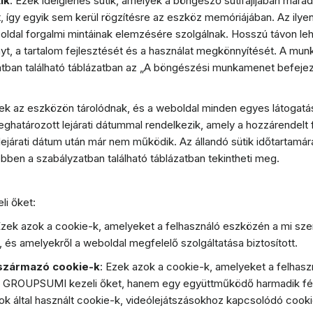
ik
: Ezek ideiglenes sütik, amelyek a böngésző sütifájljában mara
, így egyik sem kerül rögzítésre az eszköz memóriájában. Az ilyen s
oldal forgalmi mintáinak elemzésére szolgálnak. Hosszú távon leh
yt, a tartalom fejlesztését és a használat megkönnyítését. A mun
tban található táblázatban az „A böngészési munkamenet befejez
zek az eszközön tárolódnak, és a weboldal minden egyes látogatás
eghatározott lejárati dátummal rendelkezik, amely a hozzárendelt
a lejárati dátum után már nem működik. Az állandó sütik időtartamá
bben a szabályzatban található táblázatban tekintheti meg.
li őket:
Ezek azok a cookie-k, amelyeket a felhasználó eszközén a mi sze
 és amelyekről a weboldal megfelelő szolgáltatása biztosított.
 származó cookie-k
: Ezek azok a cookie-k, amelyeket a felhas
a GROUPSUMI kezeli őket, hanem egy együttműködő harmadik fél.
ok által használt cookie-k, videólejátszásokhoz kapcsolódó cook