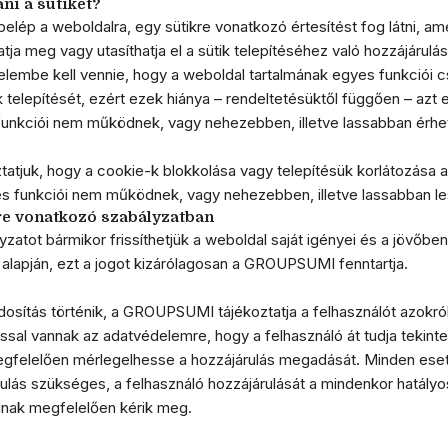
ani a sütiket?
belép a weboldalra, egy sütikre vonatkozó értesítést fog látni, am
tja meg vagy utasíthatja el a sütik telepítéséhez való hozzájárulás
elembe kell vennie, hogy a weboldal tartalmának egyes funkciói c
k telepítését, ezért ezek hiánya – rendeltetésüktől függően – az
funkciói nem működnek, vagy nehezebben, illetve lassabban érhet
ztatjuk, hogy a cookie-k blokkolása vagy telepítésük korlátozása
s funkciói nem működnek, vagy nehezebben, illetve lassabban le
re vonatkozó szabályzatban
yzatot bármikor frissíthetjük a weboldal saját igényei és a jövőbe
alapján, ezt a jogot kizárólagosan a GROUPSUMI fenntartja.
sítás történik, a GROUPSUMI tájékoztatja a felhasználót azokról
ssal vannak az adatvédelemre, hogy a felhasználó át tudja tekinte
gfelelően mérlegelhesse a hozzájárulás megadását. Minden esetb
ulás szükséges, a felhasználó hozzájárulását a mindenkor hatály
inak megfelelően kérik meg.