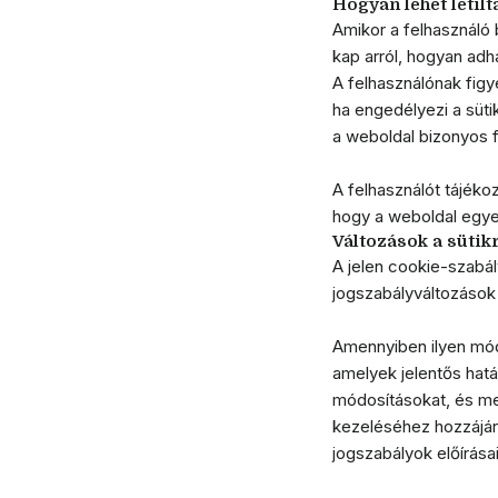
Hogyan lehet letilt
Amikor a felhasználó 
kap arról, hogyan adha
A felhasználónak figy
ha engedélyezi a süti
a weboldal bizonyos 
A felhasználót tájéko
hogy a weboldal egye
Változások a sütik
A jelen cookie-szabál
jogszabályváltozások 
Amennyiben ilyen módo
amelyek jelentős hatá
módosításokat, és me
kezeléséhez hozzájár
jogszabályok előírása