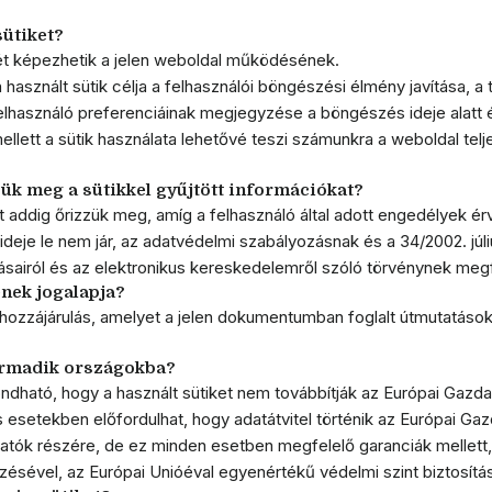
sütiket?
zét képezhetik a jelen weboldal működésének.
használt sütik célja a felhasználói böngészési élmény javítása, a
elhasználó preferenciáinak megjegyzése a böngészés ideje alatt 
ellett a sütik használata lehetővé teszi számunkra a weboldal te
ük meg a sütikkel gyűjtött információkat?
 addig őrizzük meg, amíg a felhasználó által adott engedélyek é
deje le nem jár, az adatvédelmi szabályozásnak és a 34/2002. júliu
ásairól és az elektronikus kereskedelemről szóló törvénynek meg
ének jogalapja?
 hozzájárulás, amelyet a jelen dokumentumban foglalt útmutatások 
armadik országokba?
dható, hogy a használt sütiket nem továbbítják az Európai Gazda
esetekben előfordulhat, hogy adatátvitel történik az Európai Gaz
atók részére, de ez minden esetben megfelelő garanciák mellett,
sével, az Európai Unióéval egyenértékű védelmi szint biztosításá