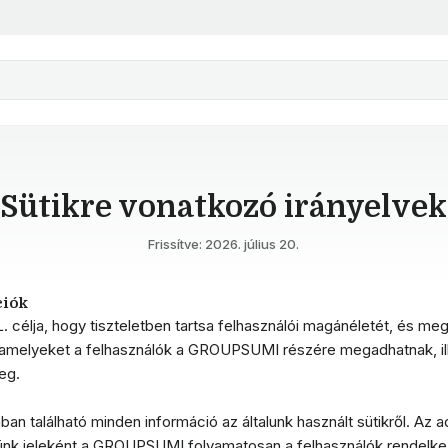
Sütikre vonatkozó irányelvek
Frissítve: 2026. július 20.
ciók
célja, hogy tiszteletben tartsa felhasználói magánéletét, és me
amelyeket a felhasználók a GROUPSUMI részére megadhatnak, il
eg.
 található minden információ az általunk használt sütikről. Az a
égünk jeleként a GROUPSUMI folyamatosan a felhasználók rendelke