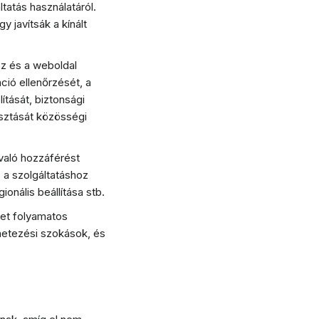
tatás használatáról.
 javítsák a kínált
oz és a weboldal
ió ellenőrzését, a
ítását, biztonsági
osztását közösségi
 való hozzáférést
, a szolgáltatáshoz
onális beállítása stb.
ket folyamatos
etezési szokások, és