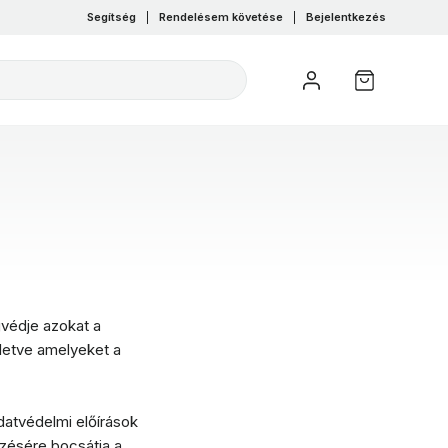
Segítség
|
Rendelésem követése
|
Bejelentkezés
gvédje azokat a
letve amelyeket a
datvédelmi előírások
zésére bocsátja a