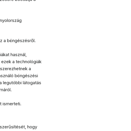
nyolország
az a böngészésről.
iákat használ,
 ezek a technológiák
t szerezhetnek a
használó böngészési
a legutóbbi látogatás
máról.
 ismerteti.
szerűsítését, hogy