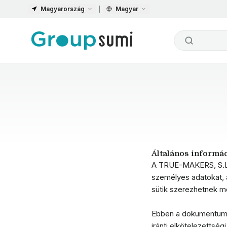
Magyarország
Magyar
Általános informá
A TRUE-MAKERS, S.L. 
személyes adatokat, 
sütik szerezhetnek m
Ebben a dokumentumban
iránti elkötelezetts