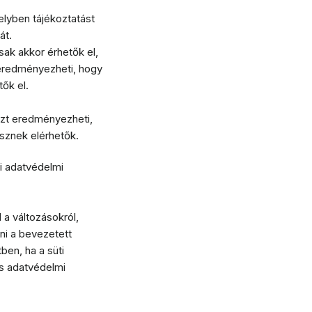
elyben tájékoztatást
át.
sak akkor érhetők el,
t eredményezheti, hogy
ők el.
 azt eredményezheti,
sznek elérhetők.
ni adatvédelmi
 a változásokról,
ni a bevezetett
en, ha a süti
os adatvédelmi