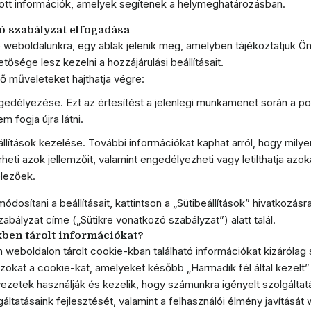
ított információk, amelyek segítenek a helymeghatározásban.
ó szabályzat elfogadása
 weboldalunkra, egy ablak jelenik meg, amelyben tájékoztatjuk Önt
hetősége lesz kezelni a hozzájárulási beállításait.
ő műveleteket hajthatja végre:
edélyezése. Ezt az értesítést a jelenlegi munkamenet során a por
m fogja újra látni.
állítások kezelése. További információkat kaphat arról, hogy mily
heti azok jellemzőit, valamint engedélyezheti vagy letilthatja azok
lezőek.
osítani a beállításait, kattintson a „Sütibeállítások” hivatkozásr
abályzat címe („Sütikre vonatkozó szabályzat”) alatt talál.
ikben tárolt információkat?
eboldalon tárolt cookie-kban található információkat kizárólag sa
 azokat a cookie-kat, amelyeket később „Harmadik fél által kezelt”
vezetek használják és kezelik, hogy számunkra igényelt szolgáltat
áltatásaink fejlesztését, valamint a felhasználói élmény javítását