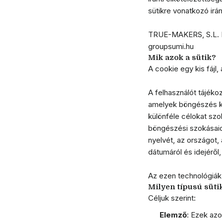
sütikre vonatkozó irá
TRUE-MAKERS, S.L. NI
groupsumi.hu​
Mik azok a sütik?
A cookie egy kis fájl
A felhasználót tájéko
amelyek böngészés kö
különféle célokat szo
böngészési szokásaidr
nyelvét, az országot,
dátumáról és idejéről
Az ezen technológiák k
Milyen típusú süti
Céljuk szerint:
Elemző
: Ezek azo