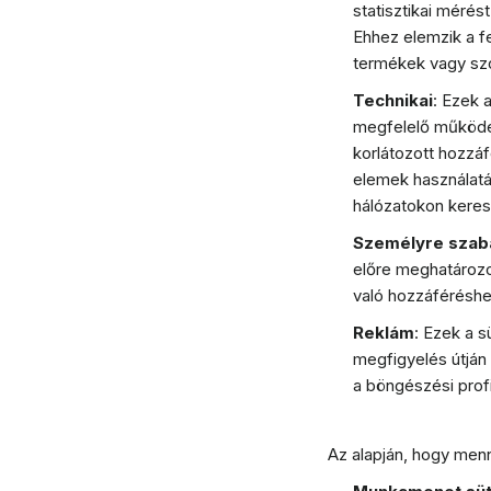
statisztikai mérés
Ehhez elemzik a f
termékek vagy szol
Technikai
: Ezek 
megfelelő működés
korlátozott hozzáf
elemek használatá
hálózatokon keresz
Személyre szab
előre meghatározot
való hozzáféréshez
Reklám
: Ezek a s
megfigyelés útjá
a böngészési prof
Az alapján, hogy menn