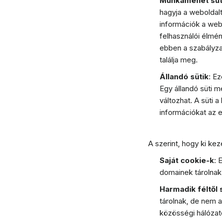
Munkamenet süt
hagyja a weboldalt
információk a web
felhasználói élmén
ebben a szabályza
találja meg.
Állandó sütik
: E
Egy állandó süti m
változhat. A süti 
információkat az e
A szerint, hogy ki keze
Saját cookie-k
: 
domainek tárolnak,
Harmadik féltől
tárolnak, de nem 
közösségi hálózat