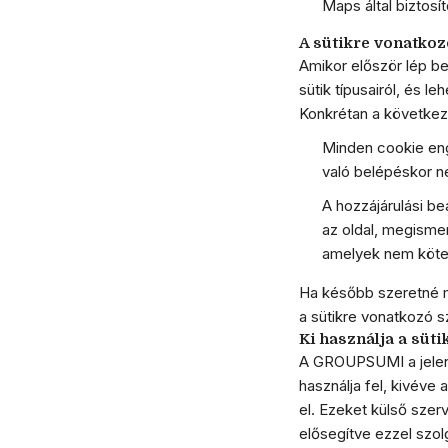
Maps által biztos
A sütikre vonatkoz
Amikor először lép be
sütik típusairól, és le
Konkrétan a következ
Minden cookie eng
való belépéskor ne
A hozzájárulási be
az oldal, megismer
amelyek nem köte
Ha később szeretné mód
a sütikre vonatkozó sz
Ki használja a süt
A GROUPSUMI a jelen w
használja fel, kivéve
el. Ezeket külső szer
elősegítve ezzel szolg