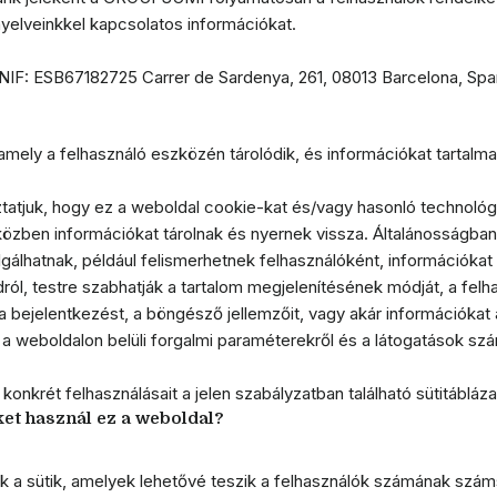
nyelveinkkel kapcsolatos információkat.
F: ESB67182725 Carrer de Sardenya, 261, 08013 Barcelona, Spa
, amely a felhasználó eszközén tárolódik, és információkat tartalm
ztatjuk, hogy ez a weboldal cookie-kat és/vagy hasonló technológ
zben információkat tárolnak és nyernek vissza. Általánosságban
lgálhatnak, például felismerhetnek felhasználóként, információka
ól, testre szabhatják a tartalom megjelenítésének módját, a fel
 a bejelentkezést, a böngésző jellemzőit, vagy akár információkat 
, a weboldalon belüli forgalmi paraméterekről és a látogatások szá
onkrét felhasználásait a jelen szabályzatban található sütitáblázat
ket használ ez a weboldal?
k a sütik, amelyek lehetővé teszik a felhasználók számának szám