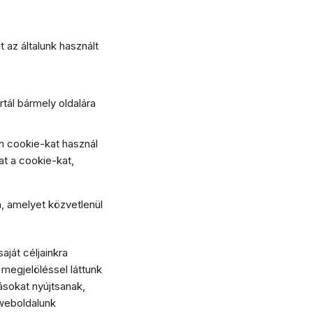
 az általunk használt
tál bármely oldalára
en cookie-kat használ
at a cookie-kat,
a, amelyet közvetlenül
ját céljainkra
 megjelöléssel láttunk
ásokat nyújtsanak,
 weboldalunk