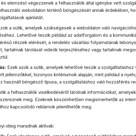
t és elemzést végezzenek a felhasználók által igénybe vett szolgál
elhasználó weboldalon történő böngészését annak érdekében, hogy
gáltatások ajánlatát.
azok a sütik, amelyek szükségesek a weboldalon való navigációh
éhez. Lehetővé teszik például az adatforgalom és a kommunikác
érésű részek elérését, a rendelés vásárlási folyamatának lebonyol
t, tartalmak tárolását videók terjesztéséhez vagy tartalmak meg
tül.
ás
: Ezek azok a sütik, amelyek lehetővé teszik a szolgáltatáshoz
t jellemzőkkel, bizonyos kritériumok alapján, mint például a nyelv
 használt böngésző típusa, a szolgáltatáshoz való hozzáférés regi
ütik a felhasználók viselkedéséről tárolnak információkat, amelye
n szereznek meg. Ezeknek köszönhetően megismerhetők az intern
ilhoz kapcsolódó reklámok jeleníthetők meg.
yi ideig maradnak aktívak: