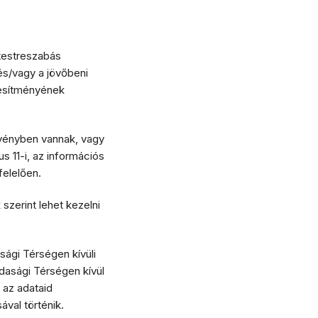
 testreszabás
és/vagy a jövőbeni
ljesítményének
rvényben vannak, vagy
s 11-i, az információs
felelően.
szerint lehet kezelni
sági Térségen kívüli
dasági Térségen kívül
 az adataid
val történik.