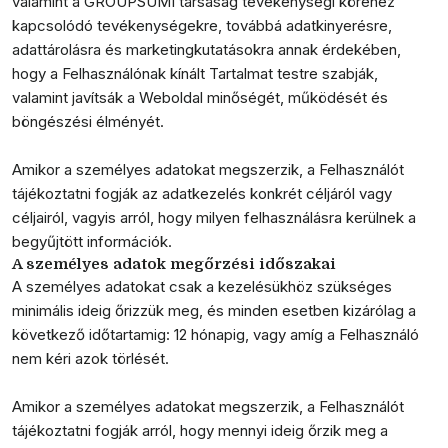
valamint a GROUPSUMI társaság tevékenységi köréhez
kapcsolódó tevékenységekre, továbbá adatkinyerésre,
adattárolásra és marketingkutatásokra annak érdekében,
hogy a Felhasználónak kínált Tartalmat testre szabják,
valamint javítsák a Weboldal minőségét, működését és
böngészési élményét.
Amikor a személyes adatokat megszerzik, a Felhasználót
tájékoztatni fogják az adatkezelés konkrét céljáról vagy
céljairól, vagyis arról, hogy milyen felhasználásra kerülnek a
begyűjtött információk.
A személyes adatok megőrzési időszakai
A személyes adatokat csak a kezelésükhöz szükséges
minimális ideig őrizzük meg, és minden esetben kizárólag a
következő időtartamig: 12 hónapig, vagy amíg a Felhasználó
nem kéri azok törlését.
Amikor a személyes adatokat megszerzik, a Felhasználót
tájékoztatni fogják arról, hogy mennyi ideig őrzik meg a