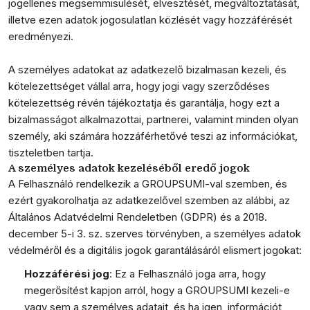
jogellenes megsemmisülését, elvesztését, megváltoztatását,
illetve ezen adatok jogosulatlan közlését vagy hozzáférését
eredményezi.
A személyes adatokat az adatkezelő bizalmasan kezeli, és
kötelezettséget vállal arra, hogy jogi vagy szerződéses
kötelezettség révén tájékoztatja és garantálja, hogy ezt a
bizalmasságot alkalmazottai, partnerei, valamint minden olyan
személy, aki számára hozzáférhetővé teszi az információkat,
tiszteletben tartja.
A személyes adatok kezeléséből eredő jogok
A Felhasználó rendelkezik a GROUPSUMI-val szemben, és
ezért gyakorolhatja az adatkezelővel szemben az alábbi, az
Általános Adatvédelmi Rendeletben (GDPR) és a 2018.
december 5-i 3. sz. szerves törvényben, a személyes adatok
védelméről és a digitális jogok garantálásáról elismert jogokat:
Hozzáférési jog
: Ez a Felhasználó joga arra, hogy
megerősítést kapjon arról, hogy a GROUPSUMI kezeli-e
vagy sem a személyes adatait, és ha igen, információt