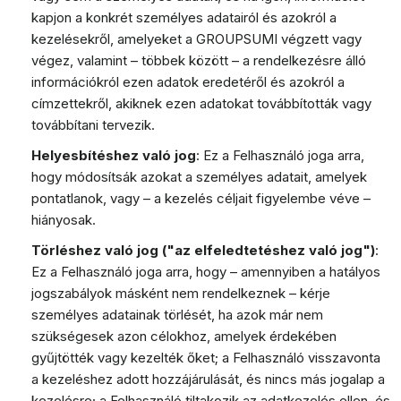
kapjon a konkrét személyes adatairól és azokról a
kezelésekről, amelyeket a GROUPSUMI végzett vagy
végez, valamint – többek között – a rendelkezésre álló
információkról ezen adatok eredetéről és azokról a
címzettekről, akiknek ezen adatokat továbbították vagy
továbbítani tervezik.
Helyesbítéshez való jog
: Ez a Felhasználó joga arra,
hogy módosítsák azokat a személyes adatait, amelyek
pontatlanok, vagy – a kezelés céljait figyelembe véve –
hiányosak.
Törléshez való jog ("az elfeledtetéshez való jog")
:
Ez a Felhasználó joga arra, hogy – amennyiben a hatályos
jogszabályok másként nem rendelkeznek – kérje
személyes adatainak törlését, ha azok már nem
szükségesek azon célokhoz, amelyek érdekében
gyűjtötték vagy kezelték őket; a Felhasználó visszavonta
a kezeléshez adott hozzájárulását, és nincs más jogalap a
kezelésre; a Felhasználó tiltakozik az adatkezelés ellen, és