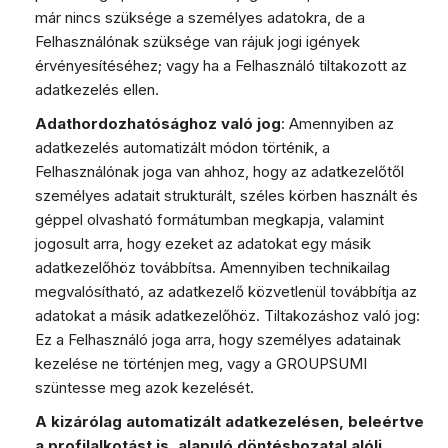
már nincs szüksége a személyes adatokra, de a
Felhasználónak szüksége van rájuk jogi igények
érvényesítéséhez; vagy ha a Felhasználó tiltakozott az
adatkezelés ellen.
Adathordozhatósághoz való jog
: Amennyiben az
adatkezelés automatizált módon történik, a
Felhasználónak joga van ahhoz, hogy az adatkezelőtől
személyes adatait strukturált, széles körben használt és
géppel olvasható formátumban megkapja, valamint
jogosult arra, hogy ezeket az adatokat egy másik
adatkezelőhöz továbbítsa. Amennyiben technikailag
megvalósítható, az adatkezelő közvetlenül továbbítja az
adatokat a másik adatkezelőhöz. Tiltakozáshoz való jog:
Ez a Felhasználó joga arra, hogy személyes adatainak
kezelése ne történjen meg, vagy a GROUPSUMI
szüntesse meg azok kezelését.
A kizárólag automatizált adatkezelésen, beleértve
a profilalkotást is, alapuló döntéshozatal alóli