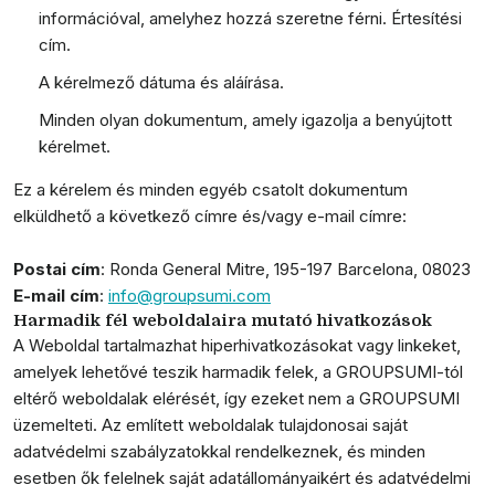
információval, amelyhez hozzá szeretne férni. Értesítési
cím.
A kérelmező dátuma és aláírása.
Minden olyan dokumentum, amely igazolja a benyújtott
kérelmet.
Ez a kérelem és minden egyéb csatolt dokumentum
elküldhető a következő címre és/vagy e-mail címre:
Postai cím
: Ronda General Mitre, 195-197 Barcelona, 08023
E-mail cím
:
info@groupsumi.com
Harmadik fél weboldalaira mutató hivatkozások
A Weboldal tartalmazhat hiperhivatkozásokat vagy linkeket,
amelyek lehetővé teszik harmadik felek, a GROUPSUMI-tól
eltérő weboldalak elérését, így ezeket nem a GROUPSUMI
üzemelteti. Az említett weboldalak tulajdonosai saját
adatvédelmi szabályzatokkal rendelkeznek, és minden
esetben ők felelnek saját adatállományaikért és adatvédelmi