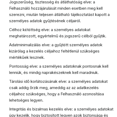
Jogszerűség, tisztesség és átláthatóság elve
: a
Felhasználó hozzájárulását minden esetben meg kell
szerezni, miután teljesen átlátható tájékoztatást kapott a
személyes adatok gyűjtésének céljairól.
Célhoz kötöttség elve
: a személyes adatokat
meghatározott, egyértelmű és jogszerű célból gyűjtik.
Adatminimalizálás elve
: a gyűjtött személyes adatok
kizárólag a kezelés céljaihoz feltétlenül szükséges
mértékűek lesznek.
Pontosság elve
: a személyes adatoknak pontosnak kell
lenniük, és mindig naprakészeknek kell maradniuk.
Tárolási idő korlátozásának elve
: a személyes adatokat
csak addig őrzik meg, ameddig az az adatkezelés
céljaihoz szükséges, hogy a Felhasználó azonosítása
lehetséges legyen.
Integritás és bizalmas kezelés elve
: a személyes adatokat
úgy kezelik, hogy biztosított legyen azok biztonsága és