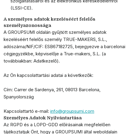
szolgáltatásairól és az elektronikus kereskedelemről
(LSSI-CE).
A személyes adatok kezeléséért felelős
személyazonossága
A GROUPSUMI oldalán gyűjtött személyes adatok
kezeléséért felelős személy
TRUE-MAKERS, S.L.
,
adószáma/NIF/CIF: ESB67182725, bejegyezve a barcelonai
cégjegyzékbe, képviselője a True-makers, S.L. (a
továbbiakban: Adatkezelő).
Az Ön kapcsolattartási adatai a következők:
Cím:
Carrer de Sardenya, 261, 08013 Barcelona,
Spanyolország
Kapcsolattartó e-mail:
info@groupsumi.com
Személyes Adatok Nyilvántartása
Az RGPD és a LOPD-GDD előírásainak megfelelően
tájékoztatjuk Önt, hogy a GROUPSUMI által weboldalain