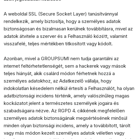
A weboldal SSL (Secure Socket Layer) tanúsítvánnyal
rendelkezik, amely biztosítja, hogy a személyes adatok
biztonságosan és bizalmasan kerülnek továbbításra, mivel az
adatok átvitele a szerver és a Felhasználó között, valamint
visszafelé, teljes mértékben titkosított vagy kódolt.
Azonban, mivel a GROUPSUMI nem tudja garantálni az
internet feltörhetetlenségét, sem a hackerek vagy mások
teljes hiányát, akik csalárd módon férhetnek hozzá a
személyes adatokhoz, az Adatkezelő vállalja, hogy
indokolatlan késedelem nélkül értesíti a Felhasználót, ha olyan
adatbiztonsági incidens történik, amely valószínűleg magas
kockázatot jelent a természetes személyek jogaira és
szabadságaira nézve. Az RGPD 4. cikkének megfelelően
személyes adatok biztonságának megsértésének minősül
minden olyan biztonsági incidens, amely a továbbított, tárolt
vagy más módon kezelt személyes adatok véletlen vagy