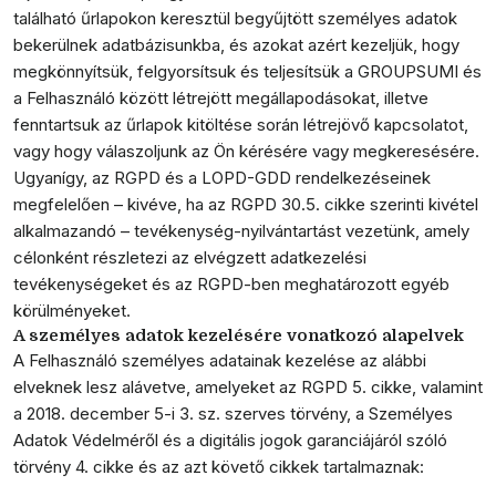
található űrlapokon keresztül begyűjtött személyes adatok
bekerülnek adatbázisunkba, és azokat azért kezeljük, hogy
megkönnyítsük, felgyorsítsuk és teljesítsük a GROUPSUMI és
a Felhasználó között létrejött megállapodásokat, illetve
fenntartsuk az űrlapok kitöltése során létrejövő kapcsolatot,
vagy hogy válaszoljunk az Ön kérésére vagy megkeresésére.
Ugyanígy, az RGPD és a LOPD-GDD rendelkezéseinek
megfelelően – kivéve, ha az RGPD 30.5. cikke szerinti kivétel
alkalmazandó – tevékenység-nyilvántartást vezetünk, amely
célonként részletezi az elvégzett adatkezelési
tevékenységeket és az RGPD-ben meghatározott egyéb
körülményeket.
A személyes adatok kezelésére vonatkozó alapelvek
A Felhasználó személyes adatainak kezelése az alábbi
elveknek lesz alávetve, amelyeket az RGPD 5. cikke, valamint
a 2018. december 5-i 3. sz. szerves törvény, a Személyes
Adatok Védelméről és a digitális jogok garanciájáról szóló
törvény 4. cikke és az azt követő cikkek tartalmaznak: