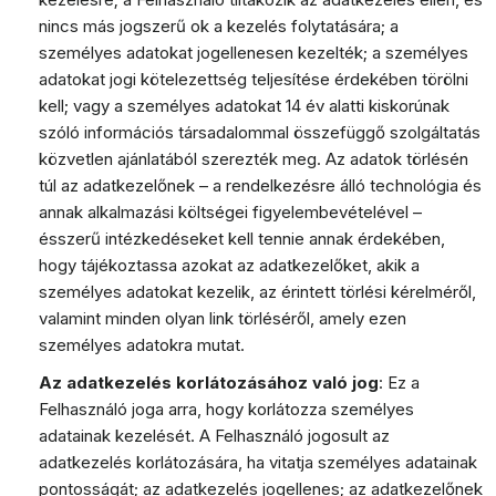
nincs más jogszerű ok a kezelés folytatására; a
személyes adatokat jogellenesen kezelték; a személyes
adatokat jogi kötelezettség teljesítése érdekében törölni
kell; vagy a személyes adatokat 14 év alatti kiskorúnak
szóló információs társadalommal összefüggő szolgáltatás
közvetlen ajánlatából szerezték meg. Az adatok törlésén
túl az adatkezelőnek – a rendelkezésre álló technológia és
annak alkalmazási költségei figyelembevételével –
ésszerű intézkedéseket kell tennie annak érdekében,
hogy tájékoztassa azokat az adatkezelőket, akik a
személyes adatokat kezelik, az érintett törlési kérelméről,
valamint minden olyan link törléséről, amely ezen
személyes adatokra mutat.
Az adatkezelés korlátozásához való jog
: Ez a
Felhasználó joga arra, hogy korlátozza személyes
adatainak kezelését. A Felhasználó jogosult az
adatkezelés korlátozására, ha vitatja személyes adatainak
pontosságát; az adatkezelés jogellenes; az adatkezelőnek