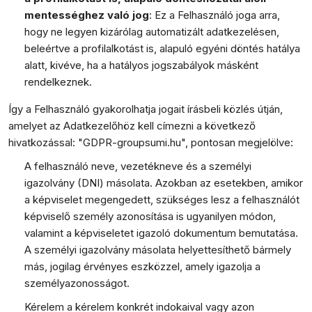
mentességhez való jog
: Ez a Felhasználó joga arra,
hogy ne legyen kizárólag automatizált adatkezelésen,
beleértve a profilalkotást is, alapuló egyéni döntés hatálya
alatt, kivéve, ha a hatályos jogszabályok másként
rendelkeznek.
Így a Felhasználó gyakorolhatja jogait írásbeli közlés útján,
amelyet az Adatkezelőhöz kell címezni a következő
hivatkozással:
"GDPR-
groupsumi.hu
"
, pontosan megjelölve:
A felhasználó neve, vezetékneve és a személyi
igazolvány (DNI) másolata. Azokban az esetekben, amikor
a képviselet megengedett, szükséges lesz a felhasználót
képviselő személy azonosítása is ugyanilyen módon,
valamint a képviseletet igazoló dokumentum bemutatása.
A személyi igazolvány másolata helyettesíthető bármely
más, jogilag érvényes eszközzel, amely igazolja a
személyazonosságot.
Kérelem a kérelem konkrét indokaival vagy azon