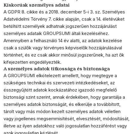
Kiskorúak személyes adatai
A GDPR 8. cikke és a 2018. december 5-i 3. sz. Személyes
Adatvédelmi Törvény 7. cikke alapján, csak a 14. életévüket
betöltött személyek adhatnak jogszerűen hozzájárulást
személyes adataik GROUPSUMI általi kezeléséhez.
Amennyiben a felhasználó 14 év alatti, az adatok kezelése
csak a szülők vagy törvényes képviselők hozzájárulásával
történhet, és ez csak akkor minősül jogszerűnek, ha azt ők
kifejezetten engedélyezték.
A személyes adatok titkossága és biztonsága
A GROUPSUMI elkötelezett amellett, hogy megtegye a
szükséges technikai és szervezeti intézkedéseket, az
összegyűjtött adatok kockázatához igazodó megfelelő
biztonsági szint szerint, annak érdekében, hogy garantálja a
személyes adatok biztonságát, és elkerülje a továbbított,
tárolt vagy más módon kezelt személyes adatok véletlen
vagy jogellenes megsemmisítését, elvesztését, módosítását,
illetve az ilyen adatokhoz való jogosulatlan hozzáférést vagy
azok jogosulatlan közlését.