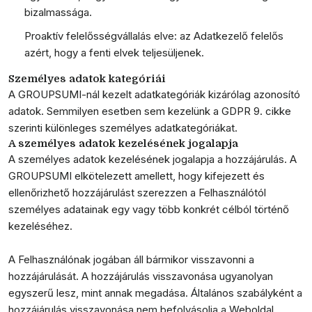
bizalmassága.
Proaktív felelősségvállalás elve
: az Adatkezelő felelős
azért, hogy a fenti elvek teljesüljenek.
Személyes adatok kategóriái
A GROUPSUMI-nál kezelt adatkategóriák kizárólag azonosító
adatok. Semmilyen esetben sem kezelünk a GDPR 9. cikke
szerinti különleges személyes adatkategóriákat.
A személyes adatok kezelésének jogalapja
A személyes adatok kezelésének jogalapja a hozzájárulás. A
GROUPSUMI elkötelezett amellett, hogy kifejezett és
ellenőrizhető hozzájárulást szerezzen a Felhasználótól
személyes adatainak egy vagy több konkrét célból történő
kezeléséhez.
A Felhasználónak jogában áll bármikor visszavonni a
hozzájárulását. A hozzájárulás visszavonása ugyanolyan
egyszerű lesz, mint annak megadása. Általános szabályként a
hozzájárulás visszavonása nem befolyásolja a Weboldal