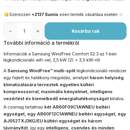
Szerezzen
+2137 Sumis
ezen termék vásárlása esetén
Kosárba rak
További információ a termékről
Információk a Samsung WindFree Comfort S2 3 az 1-ben
légkondicionáló wifi-vel, 2,5 kW (2) + 3,5 kW-ről
A
Samsung WindFree™ multi-split
légkondicionáló rendszer
egy fejlett és hatékony megoldás, amelyet
három helyiség
klimatizálására terveztek egyetlen kültéri
kompresszorral
,
maximális kényelmet, intelligens
vezérlést és kiemelkedő energiahatékonyságot
kínálva.
A csomag tartalmaz
két AR60F09C1AWNEU beltéri
egységet, egy AR60F12C1AWNEU beltéri egységet, egy
AJ052TXJ3KG/EU kültéri egységet és három
távirányítót
, így egy
intelligens, csendes és minden