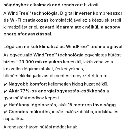
hőigényhez alkalmazkodó rendszert
biztosít.
A
WindFree™ technológia, Digital Inverter kompresszor
és Wi-Fi csatlakozás
kombinációjával ez a készülék stabil
klimatizálást ér el,
zavaró légáramlatok nélkül, alacsony
energiafogyasztással
.
Légáram nélküli klimatizálás WindFree™ technológiával
Az egyedülálló
WindFree™ technológia
egyenletes hűtést
biztosít
23 000 mikrolyukon
keresztül, kiküszöbölve a
közvetlen légáramlatokat, és kényelmes,
hőmérsékletingadozástól mentes környezetet teremt.
✔️
Nagyobb komfort
kellemetlen hideg huzat nélkül.
✔️
Akár 77%-os energiafogyasztás-csökkenés
a
gyorshűtési módhoz képest.
✔️
Hatékony légelosztás
, akár
15 méteres távolságig
.
✔️
Csendes működés
, ideális hálószobákba, irodákba és
nappalikba.
A rendszer három hűtési módot kínál: