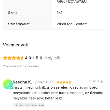
AR60F12C1AWNEU
Szett
3x1
Színárnyalat
WindFree Comfort
Vélemények
4.9
a
5.0
-ból/-ből
12 összesített értékelés
2026. aug. 5.
Sascha K.
(groupsumi.de)
S
Tisztán megmunkált, a jó szerelési igazolás minőségi
benyomást kelt, többet nem tudok mondani, az üzembe
helyezés csak jövő héten lesz
Eredeti megtekintése