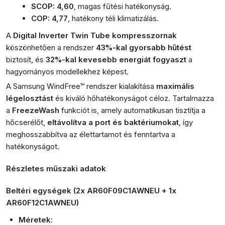
SCOP: 4,60
, magas fűtési hatékonyság.
COP: 4,77
, hatékony téli klimatizálás.
A
Digital Inverter Twin Tube kompresszornak
köszönhetően a rendszer
43%-kal gyorsabb hűtést
biztosít, és
32%-kal kevesebb energiát fogyaszt
a
hagyományos modellekhez képest.
A Samsung WindFree™ rendszer kialakítása
maximális
légelosztást
és kiváló hőhatékonyságot céloz. Tartalmazza
a
FreezeWash
funkciót is, amely automatikusan tisztítja a
hőcserélőt,
eltávolítva a port és baktériumokat
, így
meghosszabbítva az élettartamot és fenntartva a
hatékonyságot.
Részletes műszaki adatok
Beltéri egységek (2x AR60F09C1AWNEU + 1x
AR60F12C1AWNEU)
Méretek: