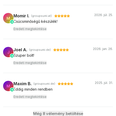
2026. júl. 25.
Momir I.
(groupsumi.at)
M
Csúcsminőségű készülék!
Eredeti megtekintése
2026. jan. 26.
Joel A.
(groupsumi.de)
J
Szuper bolt!
Eredeti megtekintése
2025. júl. 31.
Maxim B.
(groupsumi.de)
M
Eddig minden rendben
Eredeti megtekintése
Még 8 vélemény betöltése