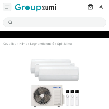
Kezdőlap
Klíma
Légkondicionáló
Split klíma