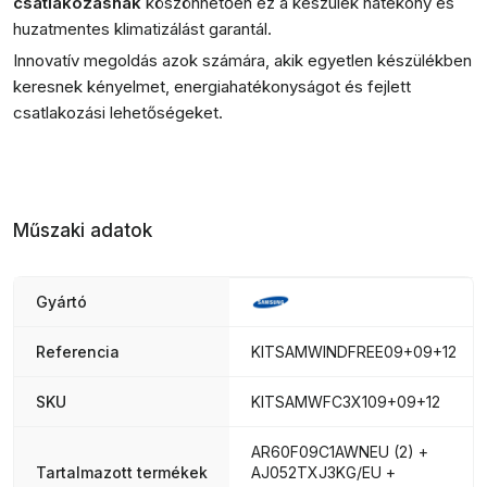
csatlakozásnak
köszönhetően ez a készülék hatékony és
huzatmentes klimatizálást garantál.
Innovatív megoldás azok számára, akik egyetlen készülékben
keresnek kényelmet, energiahatékonyságot és fejlett
csatlakozási lehetőségeket.
Műszaki adatok
Gyártó
Referencia
KITSAMWINDFREE09+09+12
SKU
KITSAMWFC3X109+09+12
AR60F09C1AWNEU (2) +
Tartalmazott termékek
AJ052TXJ3KG/EU +