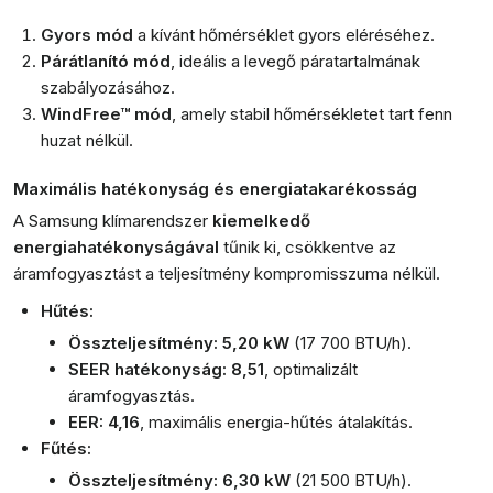
Gyors mód
a kívánt hőmérséklet gyors eléréséhez.
Párátlanító mód
, ideális a levegő páratartalmának
szabályozásához.
WindFree™ mód
, amely stabil hőmérsékletet tart fenn
huzat nélkül.
Maximális hatékonyság és energiatakarékosság
A Samsung klímarendszer
kiemelkedő
energiahatékonyságával
tűnik ki, csökkentve az
áramfogyasztást a teljesítmény kompromisszuma nélkül.
Hűtés:
Összteljesítmény: 5,20 kW
(17 700 BTU/h).
SEER hatékonyság: 8,51
, optimalizált
áramfogyasztás.
EER: 4,16
, maximális energia-hűtés átalakítás.
Fűtés:
Összteljesítmény: 6,30 kW
(21 500 BTU/h).