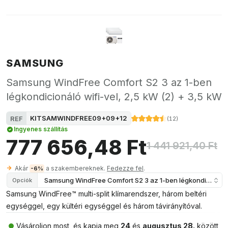
SAMSUNG
Samsung WindFree Comfort S2 3 az 1-ben
légkondicionáló wifi-vel, 2,5 kW (2) + 3,5 kW
KITSAMWINDFREE09+09+12
REF
(
12
)
Ingyenes szállítás
777 656,48 Ft
1 441 921,40 Ft
Akár
a szakembereknek.
Fedezze fel
.
-6%
Samsung WindFree Comfort S2 3 az 1-ben légkondicionáló w
Opciók
Samsung WindFree™ multi-split klímarendszer, három beltéri
egységgel, egy kültéri egységgel és három távirányítóval.
Vásároljon most, és kapja meg
24
és
augusztus 28.
között