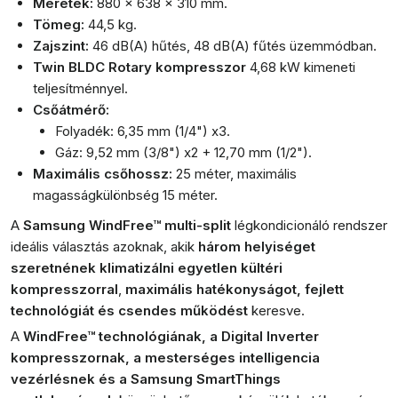
Méretek:
880 x 638 x 310 mm.
Tömeg:
44,5 kg.
Zajszint:
46 dB(A) hűtés, 48 dB(A) fűtés üzemmódban.
Twin BLDC Rotary kompresszor
4,68 kW kimeneti
teljesítménnyel.
Csőátmérő:
Folyadék: 6,35 mm (1/4") x3.
Gáz: 9,52 mm (3/8") x2 + 12,70 mm (1/2").
Maximális csőhossz:
25 méter, maximális
magasságkülönbség 15 méter.
A
Samsung WindFree™ multi-split
légkondicionáló rendszer
ideális választás azoknak, akik
három helyiséget
szeretnének klimatizálni egyetlen kültéri
kompresszorral
,
maximális hatékonyságot, fejlett
technológiát és csendes működést
keresve.
A
WindFree™ technológiának, a Digital Inverter
kompresszornak, a mesterséges intelligencia
vezérlésnek és a Samsung SmartThings